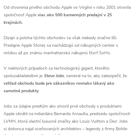
Od otvorenia prvého obchodu Apple vo Virgínii v roku 2001 otvorila
spoločnosť Apple
viac ako 500 kamenných predajní v 25
krajinách.
Dizajn a poloha týchto obchodov sa však niekedy značne líši.
Predajne Apple Stores sa nachádzajú od nákupných centier s
módou až po známu manhattanskú nákupnú štvrť SoHo.
V niektorých prípadoch sa technologický gigant, ktorého
spoluzakladateľom je
Steve Jobs
, zameral na to, aby zabezpečil, že
vzhľad obchodu bude pre zákazníkov rovnako lákavý ako
samotné produkty
.
Jobs sa údajne predtým ako otvoril prvé obchody s produktami
Apple obrátil na miliardára Bernarda Arnaulta, predsedu spoločnosti
LVMH, ktorá vlastní luxusné značky ako Louis Vuitton a Dior. Jobs
si dokonca najal oceňovaných architektov – legendy z firmy Bohlin