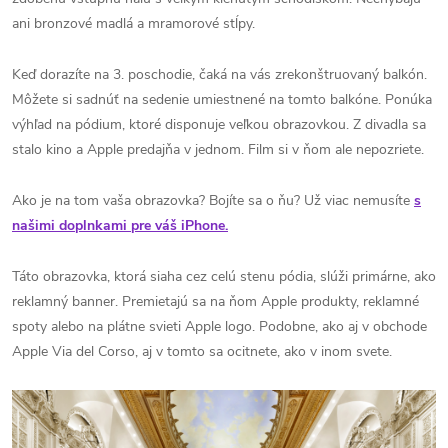
ani bronzové madlá a mramorové stĺpy.
Keď dorazíte na 3. poschodie, čaká na vás zrekonštruovaný balkón.
Môžete si sadnúť na sedenie umiestnené na tomto balkóne. Ponúka
výhľad na pódium, ktoré disponuje veľkou obrazovkou. Z divadla sa
stalo kino a Apple predajňa v jednom. Film si v ňom ale nepozriete.
Ako je na tom vaša obrazovka? Bojíte sa o ňu? Už viac nemusíte
s
našimi doplnkami pre váš iPhone.
Táto obrazovka, ktorá siaha cez celú stenu pódia, slúži primárne, ako
reklamný banner. Premietajú sa na ňom Apple produkty, reklamné
spoty alebo na plátne svieti Apple logo. Podobne, ako aj v obchode
Apple Via del Corso, aj v tomto sa ocitnete, ako v inom svete.