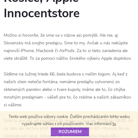
Innocentstore
Možno si hovoríte, že sme sa v názve asi pomýlili. Ale nie, aj
Slovensko má svojho predajcu. Sme to my. Avšak u nás nekúpite
najnovší iPhone, Macbook či AirPods. Za to si tieto zariadenia ale
viete skrášliť. To za pomoci nášho širokého výberu Apple doplnkov.
Sídlime na Južnej triede 66, biela budova s naším logom. Aj keď z
našich stien netečie fontána, nemáme predajňu vytvorenú zo
sklenených panelov alebo v tvare kupoly, máme ale to, čo chýba
mnohým predajniam - vášeň pre to, čo robíme a našich zákazníkov
si vážime.
Tento web používa súbory cookie. Ďalším prechádzaním tohto webu
Sme tu pre vás od pondelka do piatka v čase od 10:00 do 18:00. Ak
vyjadrujete súhlas s ich používaním. Viac informácií
tu
.
sa vám ale nechce prísť osobne, náš e-shop to istí. Hovorili, že na
ROZUMIEM
východe nič nie je. Očividne ale nenavštívili Južnú triedu 66 v