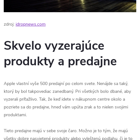
zdroj:
idropnews.com
Skvelo vyzerajúce
produkty a predajne
Apple vlastní vyše 500 predajní po celom svete. Nenájde sa taký,
ktorý by bol takpovediac zanedbaný. Pri všetkých bolo dbané, aby
vyzerali príťažlivo. Tak, že keď idete v nákupnom centre okolo a
pozriete sa do predajne, hneď vám upúta zrak a to nielen svojimi
produktami.
Tieto predajne majú v sebe svoje čaro. Možno je to tým, že majú
všetky dobre nasvietené produkty alebo vyleštenú podlahu, či je to