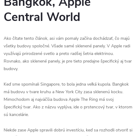
Bangkok, Apple
Central World
Ako čítate tento článok, asi vám pomaly začína dochádzať, čo majú
všetky budovy spoločné. Všade samé sklenené panely. V Apple radi
využívajú prirodzené svetlo a preto radšej šetria elektrinou.
Rovnako, ako sklenené panely, je pre tieto predajne špecifický aj tvar
budovy.
Keď sme spomínali Singapore, to bola jedna veľká kupola. Bangkok
má budovu v tvare kruhu a New York City zasa sklenenú kocku.
Mimochodom aj najväčšia budova Apple The Ring má svoj
špecifický tvar. Ako z názvu vyplýva, ide o prstencový tvar, v ktorom
sú kancelárie.
Niekde zase Apple spravili dobrú investíciu, keď sa rozhodli otvoriť si