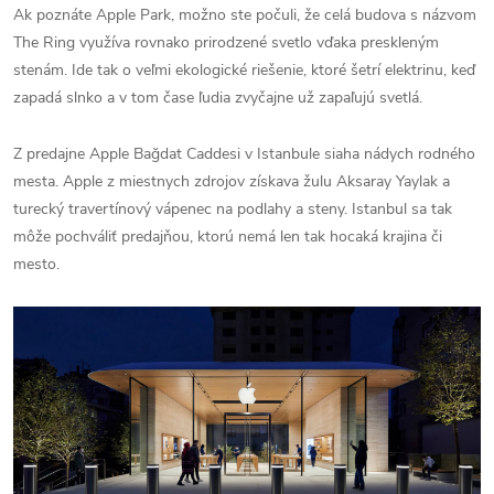
Ak poznáte Apple Park, možno ste počuli, že celá budova s názvom
The Ring využíva rovnako prirodzené svetlo vďaka preskleným
stenám. Ide tak o veľmi ekologické riešenie, ktoré šetrí elektrinu, keď
zapadá slnko a v tom čase ľudia zvyčajne už zapaľujú svetlá.
Z predajne Apple Bağdat Caddesi v Istanbule siaha nádych rodného
mesta. Apple z miestnych zdrojov získava žulu Aksaray Yaylak a
turecký travertínový vápenec na podlahy a steny. Istanbul sa tak
môže pochváliť predajňou, ktorú nemá len tak hocaká krajina či
mesto.