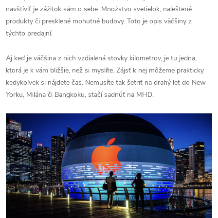
navštíviť je zážitok sám o sebe. Množstvo svetielok, naleštené
produkty či presklené mohutné budovy. Toto je opis väčšiny z
týchto predajní.
Aj keď je väčšina z nich vzdialená stovky kilometrov, je tu jedna,
ktorá je k vám bližšie, než si myslíte. Zájsť k nej môžeme prakticky
kedykoľvek si nájdete čas. Nemusíte tak šetriť na drahý let do New
Yorku, Milána či Bangkoku, stačí sadnúť na MHD.