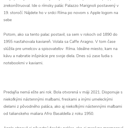
zrekonštruoval. Ide o rímsky palác Palazzo Marignoli postavený v
19. storočí. Nájdete ho v srdci Ríma po novom s Apple logom na
sebe
Potom, ako sa tento palac postavil, sa sem v rokoch od 1890 do
1955 nasťahovala kaviareň. Volala sa Caffe Aragno. V tom čase
slúžila pre umelcov a spisovateľov Ríma. Ideálne miesto, kam na
kávu a nabratie inšpirácie pre svoje diela. Dnes sú zase ľudia s
notebookmi v kaviarni.
Predajňa nemá ešte ani rok. Bola otvorená v máji 2021. Disponuje s
niekoľkými nástennými maľbami, freskami a inými umeleckými
dielami z pôvodného paláca, ako aj niekoľkými nástennými maľbami
od talianskeho maliara Afro Basaldella z roku 1950.