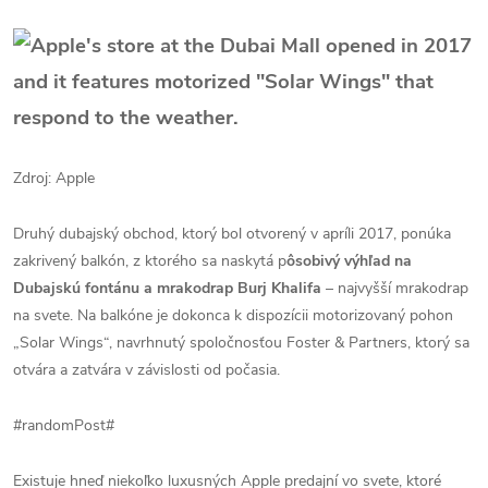
Zdroj: Apple
Druhý dubajský obchod, ktorý bol otvorený v apríli 2017, ponúka
zakrivený balkón, z ktorého sa naskytá p
ôsobivý výhľad na
Dubajskú fontánu a mrakodrap Burj Khalifa
– najvyšší mrakodrap
na svete. Na balkóne je dokonca k dispozícii motorizovaný pohon
„Solar Wings“, navrhnutý spoločnosťou Foster & Partners, ktorý sa
otvára a zatvára v závislosti od počasia.
#randomPost#
Existuje hneď niekoľko luxusných Apple predajní vo svete, ktoré