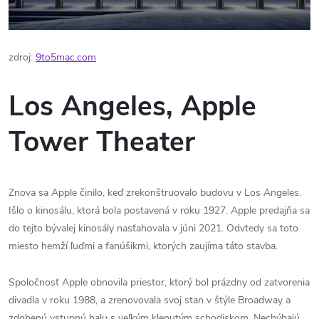
zdroj:
9to5mac.com
Los Angeles, Apple
Tower Theater
Znova sa Apple činilo, keď zrekonštruovalo budovu v Los Angeles.
Išlo o kinosálu, ktorá bola postavená v roku 1927. Apple predajňa sa
do tejto bývalej kinosály nasťahovala v júni 2021. Odvtedy sa toto
miesto hemží ľuďmi a fanúšikmi, ktorých zaujíma táto stavba.
Spoločnosť Apple obnovila priestor, ktorý bol prázdny od zatvorenia
divadla v roku 1988, a zrenovovala svoj stan v štýle Broadway a
zdobenú vstupnú halu s veľkým klenutým schodiskom. Nechýbajú