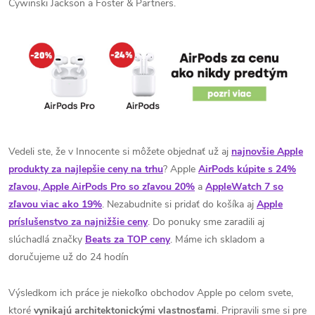
Cywinski Jackson a Foster & Partners.
Vedeli ste, že v Innocente si môžete objednať už aj
najnovšie Apple
produkty za najlepšie ceny na trhu
? Apple
AirPods kúpite s 24%
zľavou, Apple AirPods Pro so zľavou 20%
a
AppleWatch 7 so
zľavou viac ako 19%
. Nezabudnite si pridať do košíka aj
Apple
príslušenstvo za najnižšie ceny
. Do ponuky sme zaradili aj
slúchadlá značky
Beats za TOP ceny
. Máme ich skladom a
doručujeme už do 24 hodín
Výsledkom ich práce je niekoľko obchodov Apple po celom svete,
ktoré
vynikajú architektonickými vlastnosťami
. Pripravili sme si pre