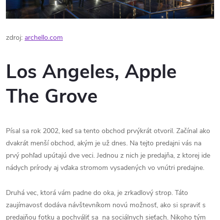
zdroj:
archello.com
Los Angeles, Apple
The Grove
Písal sa rok 2002, keď sa tento obchod prvýkrát otvoril. Začínal ako
dvakrát menší obchod, akým je už dnes. Na tejto predajni vás na
prvý pohľad upútajú dve veci. Jednou z nich je predajňa, z ktorej ide
nádych prírody aj vďaka stromom vysadených vo vnútri predajne.
Druhá vec, ktorá vám padne do oka, je zrkadlový strop. Táto
zaujímavosť dodáva návštevníkom novú možnosť, ako si spraviť s
predajňou fotku a pochváliť sa na sociálnych sieťach. Nikoho tým