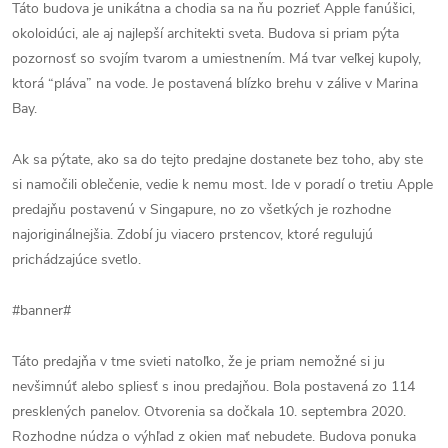
Táto budova je unikátna a chodia sa na ňu pozrieť Apple fanúšici,
okoloidúci, ale aj najlepší architekti sveta. Budova si priam pýta
pozornosť so svojím tvarom a umiestnením. Má tvar veľkej kupoly,
ktorá “pláva” na vode. Je postavená blízko brehu v zálive v Marina
Bay.
Ak sa pýtate, ako sa do tejto predajne dostanete bez toho, aby ste
si namočili oblečenie, vedie k nemu most. Ide v poradí o tretiu Apple
predajňu postavenú v Singapure, no zo všetkých je rozhodne
najoriginálnejšia. Zdobí ju viacero prstencov, ktoré regulujú
prichádzajúce svetlo.
#banner#
Táto predajňa v tme svieti natoľko, že je priam nemožné si ju
nevšimnúť alebo spliesť s inou predajňou. Bola postavená zo 114
presklených panelov. Otvorenia sa dočkala 10. septembra 2020.
Rozhodne núdza o výhľad z okien mať nebudete. Budova ponuka