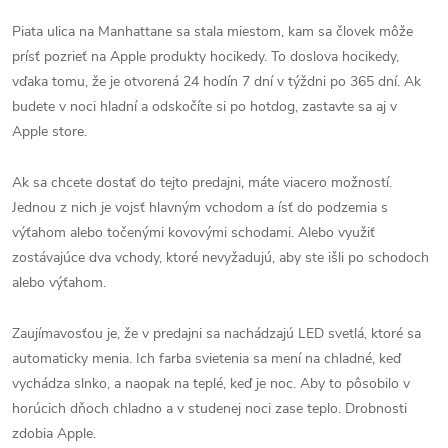
Piata ulica na Manhattane sa stala miestom, kam sa človek môže
prísť pozrieť na Apple produkty hocikedy. To doslova hocikedy,
vďaka tomu, že je otvorená 24 hodín 7 dní v týždni po 365 dní. Ak
budete v noci hladní a odskočíte si po hotdog, zastavte sa aj v
Apple store.
Ak sa chcete dostať do tejto predajni, máte viacero možností.
Jednou z nich je vojsť hlavným vchodom a ísť do podzemia s
výťahom alebo točenými kovovými schodami. Alebo využiť
zostávajúce dva vchody, ktoré nevyžadujú, aby ste išli po schodoch
alebo výťahom.
Zaujímavosťou je, že v predajni sa nachádzajú LED svetlá, ktoré sa
automaticky menia. Ich farba svietenia sa mení na chladné, keď
vychádza slnko, a naopak na teplé, keď je noc. Aby to pôsobilo v
horúcich dňoch chladno a v studenej noci zase teplo. Drobnosti
zdobia Apple.