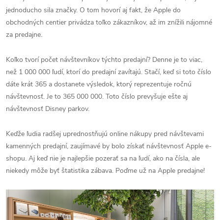
jednoducho sila značky. O tom hovorí aj fakt, že Apple do
obchodných centier privádza toľko zákazníkov, až im znížili nájomné
za predajne.
Koľko tvorí počet návštevníkov týchto predajní? Denne je to viac,
než 1 000 000 ľudí, ktorí do predajní zavítajú. Stačí, keď si toto číslo
dáte krát 365 a dostanete výsledok, ktorý reprezentuje ročnú
návštevnosť. Je to 365 000 000. Toto číslo prevyšuje ešte aj
návštevnosť Disney parkov.
Keďže ľudia radšej uprednostňujú online nákupy pred návštevami
kamenných predajní, zaujímavé by bolo získať návštevnosť Apple e-
shopu. Aj keď nie je najlepšie pozerať sa na ľudí, ako na čísla, ale
niekedy môže byť štatistika zábava. Poďme už na Apple predajne!