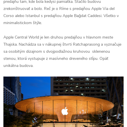
predajňu tam, kde bola kedysi pamiatka. Stačilo budovu
zrekonštruovať a bolo. Reč je o Ríme s predajňou Apple Via del
Corso alebo Istanbul s predajňou Apple Bağdat Caddesi. Všetko v
minimalistickom štýle.
Apple Central World je len druhou predajňou v hlavnom meste
Thajska. Nachádza sa v nákupnej štvrti Ratchaprasong a vyznačuje
sa osobitým dizajnom s dvojpodlažnou kruhovou sklenenou
stenou, ktorá vystupuje z masívneho dreveného stĺpu. Opäť
unikátna budova.