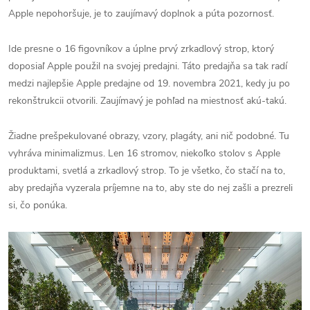
Apple nepohoršuje, je to zaujímavý doplnok a púta pozornosť.
Ide presne o 16 figovníkov a úplne prvý zrkadlový strop, ktorý
doposiaľ Apple použil na svojej predajni. Táto predajňa sa tak radí
medzi najlepšie Apple predajne od 19. novembra 2021, kedy ju po
rekonštrukcii otvorili. Zaujímavý je pohľad na miestnosť akú-takú.
Žiadne prešpekulované obrazy, vzory, plagáty, ani nič podobné. Tu
vyhráva minimalizmus. Len 16 stromov, niekoľko stolov s Apple
produktami, svetlá a zrkadlový strop. To je všetko, čo stačí na to,
aby predajňa vyzerala príjemne na to, aby ste do nej zašli a prezreli
si, čo ponúka.