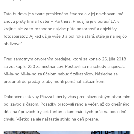
Táto budova je v tvare preskleného štvorca a v jej navrhovaní má
znovu prsty firma Foster + Partners. Predajňa je v poradí 17. v
krajine, ale za to rozhodne najviac púta pozornosť a objektívy
fotoaparátov. Aj keď už je vyše 3 a pol roka stará, stále je na nej čo
obdivovať.
Pred samotným otvorením predajne, ktoré sa konalo 26, júla 2018
sa zoskupilo 230 zamestnancov. Postavili sa na schody a spievala
Mi-la-no Mi-la-no za účelom nabudiť zákazníkov. Následne sa
presunuli do predajne, aby mohli pomáhať zákazníkom.
Dokončenie stavby Piazza Liberty včas pred slávnostným otvorením
bol závod s časom. Posádky pracovali ráno a večer, až do dnešného
dňa, na úpravách trysiek fontán a kamenárskych prác na poslednú
chvíľu. Všetko sa ale našťastie stihlo na deň presne.