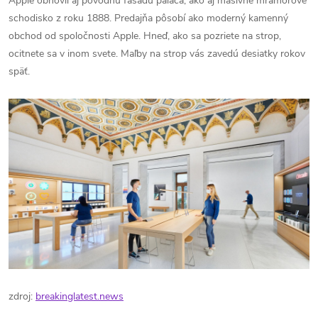
Apple obnovil aj pôvodnú fasádu paláca, ako aj masívne mramorové
schodisko z roku 1888. Predajňa pôsobí ako moderný kamenný
obchod od spoločnosti Apple. Hneď, ako sa pozriete na strop,
ocitnete sa v inom svete. Maľby na strop vás zavedú desiatky rokov
späť.
zdroj:
breakinglatest.news