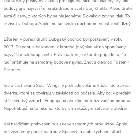
Dubaj vždy poskytoval luxus pre najbohatších ľudí planéty. Vysoké
budovy aj s najvyšším mrakodrapom sveta Burj Khalifa. Alebo drahé
autá či ceny, z ktorých by sa nie jednému Slovákovi zdvihol tlak. To
je život v Dubaji a Apple mu so svojím obchodom neostal nič dlžný.
Ešte len v poradí druhý Dubajský obchod bol postavený v roku
2017. Disponuje balkónom, z ktorého je výhľad až na spomínaný
najvyšší mrakodrap sveta. Práve balkón je v tomto prípade to, čo
ľudí priťahuje na samotnej budove najviac. Znovu dielo od Foster +
Partners.
Ide o časť zvanú Solar Wings, v preklade solárne krídla. Ide o akési
dvierka, ktoré sa otvárajú v závislosti od počasia. Aby bol v predajni
stále čerstvý vzduch. Fungujú na princípe motorizovaného pohonu.
Nepotrebujú na to nikoho, kto by ich zakaždým zatváral a otváral.
Asi najväčším prekvapením sú ceny samotných produktov. Apple
má významný podiel na trhu v Spojených arabských emirátoch