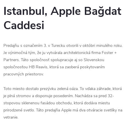
Istanbul, Apple Bağdat
Caddesi
Predajňu s označením 3. v Turecku otvorili v októbri minulého roku.
Je výnimočná tým, že ju vytvárala architektonická firma Foster +
Partners. Táto spoločnosť spolupracuje aj so Slovenskou
spoločnosťou HB Reavis, ktorá sa zaoberá poskytovaním
pracovných priestorov.
Toto miesto dostalo prezývku zelená oáza. To vďaka záhrade, ktorá
je plná stromov a disponuje posedením. Nachádza sa pred 32-
stopovou sklenenou fasádou obchodu, ktorá dodáva miestu
prirodzené svetlo. Táto predajňa Apple má dva otváracie svetlíky na
vetranie.