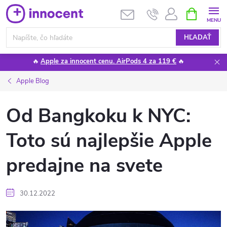
Prejsť
NÁKUPN
KOŠÍK
na
obsah
HĽADAŤ
🔥
Apple za innocent cenu. AirPods 4 za 119 €
🔥
Apple Blog
Od Bangkoku k NYC:
Toto sú najlepšie Apple
predajne na svete
30.12.2022