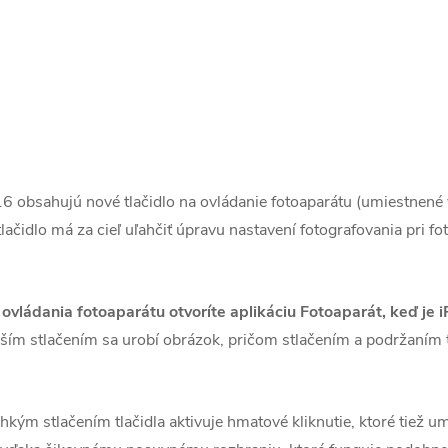
obsahujú nové tlačidlo na ovládanie fotoaparátu (umiestnené v 
lačidlo má za cieľ uľahčiť úpravu nastavení fotografovania pri f
ovládania fotoaparátu otvoríte aplikáciu Fotoaparát, keď je
lším stlačením sa urobí obrázok, pričom stlačením a podržaním t
hkým stlačením tlačidla aktivuje hmatové kliknutie, ktoré tiež um