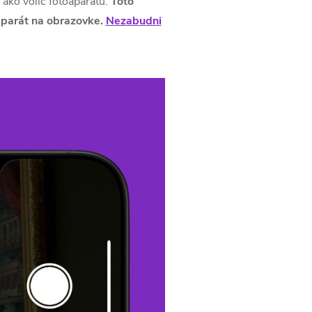
ako volič fotoaparátu.
Toto
oaparát na obrazovke.
Nezabudni