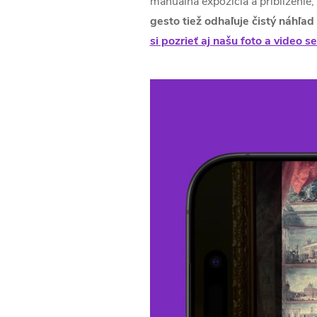
manuálna expozícia a priblíženie
gesto tiež odhaľuje čistý náhľa
si pozrieť aj našu foto a video s