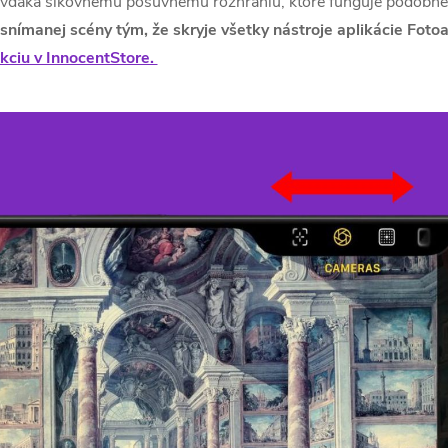
, vďaka šikovnému posuvnému rozhraniu, ktoré funguje podobne 
d snímanej scény tým, že skryje všetky nástroje aplikácie Fot
ekciu v InnocentStore.