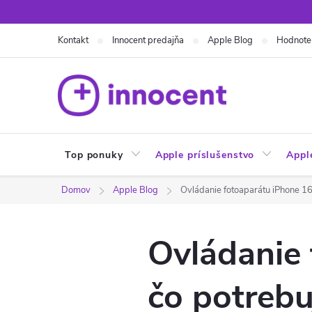
Prejsť
na
Kontakt
Innocent predajňa
Apple Blog
Hodnote
obsah
Top ponuky
Apple príslušenstvo
Appl
Domov
Apple Blog
Ovládanie fotoaparátu iPhone 16:
Ovládanie 
čo potrebu