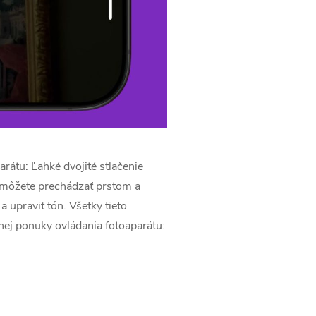
rátu: Ľahké dvojité stlačenie
e môžete prechádzať prstom a
 upraviť tón. Všetky tieto
vnej ponuky ovládania fotoaparátu: