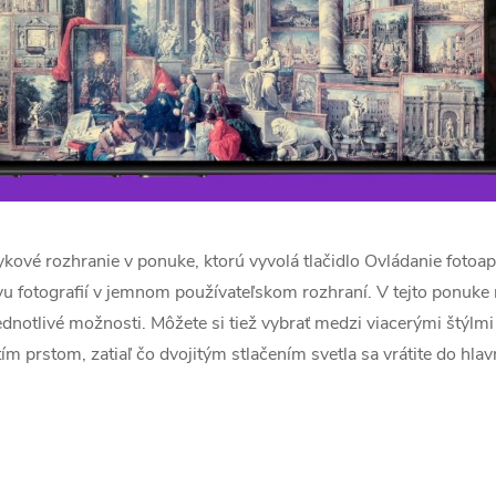
ykové rozhranie v ponuke, ktorú vyvolá tlačidlo Ovládanie fotoapa
avu fotografií v jemnom používateľskom rozhraní. V tejto ponuk
dnotlivé možnosti. Môžete si tiež vybrať medzi viacerými štýlmi a
ím prstom, zatiaľ čo dvojitým stlačením svetla sa vrátite do hla