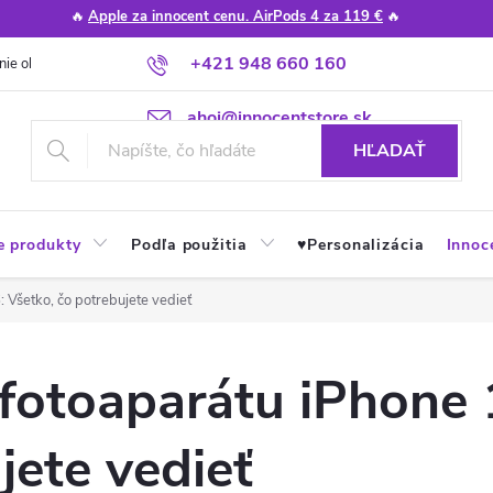
🔥
Apple za innocent cenu. AirPods 4 za 119 €
🔥
+421 948 660 160
nie obchodu
Poradňa
Apple návody a tipy
Najčastejšie otázky
ahoj@innocentstore.sk
HĽADAŤ
e produkty
Podľa použitia
♥︎Personalizácia
Innoc
 Všetko, čo potrebujete vedieť
fotoaparátu iPhone 
jete vedieť