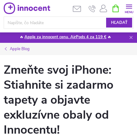
Prejsť
NÁKUPN
KOŠÍK
na
obsah
HĽADAŤ
🔥
Apple za innocent cenu. AirPods 4 za 119 €
🔥
Apple Blog
Zmeňte svoj iPhone:
Stiahnite si zadarmo
tapety a objavte
exkluzívne obaly od
Innocentu!