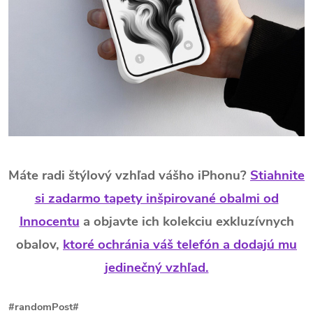
Máte radi štýlový vzhľad vášho iPhonu?
Stiahnite
si zadarmo tapety inšpirované obalmi od
Innocentu
a objavte ich kolekciu exkluzívnych
obalov,
ktoré ochránia váš telefón a dodajú mu
jedinečný vzhľad.
#randomPost#