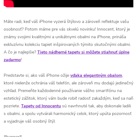
Máte radi, keď váš iPhone vyzerá štýlovo a zároveň reflektuje vašu
osobnosť? Potom máme pre vás skvelú novinku! Innocent, ktorý je
známy svojimi kvalitnými a unikátnymi obalmi na iPhone, prináša
exkluzívnu kolekciu tapiet inšpirovaných týmito skutočnými obalmi.
A čo je najlepšie?
Tieto nádherné tapety si môžete stiahnuť úplne
zadarmo
!
Predstavte si, ako váš iPhone ožije
vďaka elegantným obalom
,
ktoré nielenže ochránia váš telefón, ale zároveň mu dodajú jedinečný
vzhľad. Premeňte každodenné používanie vášho smartfónu na
estetický zážitok, ktorý vám bude robiť radosť zakaždým, keď sa naň
pozriete.
Tapety od Innocentu
sú navrhnuté tak, aby dokonale ladili
s obalmi, a spolu vytvárali harmonický celok, ktorý upúta pozornosť
a vyjadruje váš osobný štýl.
#banner#