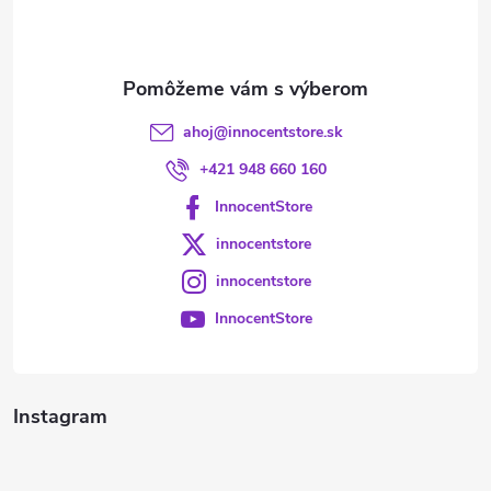
i
e
ahoj
@
innocentstore.sk
+421 948 660 160
InnocentStore
innocentstore
innocentstore
InnocentStore
Instagram