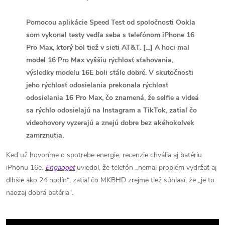
Pomocou aplikácie Speed Test od spoločnosti Ookla
som vykonal testy vedľa seba s telefónom iPhone 16
Pro Max, ktorý bol tiež v sieti AT&T.
[...] A hoci mal
model 16 Pro Max vyššiu rýchlosť sťahovania,
výsledky modelu 16E boli stále dobré.
V skutočnosti
jeho rýchlosť odosielania prekonala rýchlosť
odosielania 16 Pro Max, čo znamená, že selfie a videá
sa rýchlo odosielajú na Instagram a TikTok, zatiaľ čo
videohovory vyzerajú a znejú dobre bez akéhokoľvek
zamrznutia.
Keď už hovoríme o spotrebe energie, recenzie chvália aj batériu
iPhonu 16e.
Engadget
uviedol, že telefón „nemal problém vydržať aj
dlhšie ako 24 hodín“, zatiaľ čo MKBHD zrejme tiež súhlasí, že „je to
naozaj dobrá batéria“.