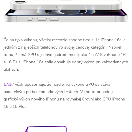
Čo sa týka výkonu, všetky recenzie zhodne tvrdia, že iPhone 16e je
jedným z najlepších telefónov vo svojej cenovej kategórii. Napriek
tomu, že má GPU s jedným jadrom menej ako čip A18 v iPhone 16
a 16 Plus, iPhone 16e stále dosahuje dobrý výkon pri každodenných
úlohách.
CNET
však upozorňuje, že rozdiel vo výkone GPU sa stáva
badateľným pri benchmarkových testoch. V tomto prípade je
grafický výkon nového iPhonu na rovnakej úrovni ako GPU iPhonu
15 a 15 Plus.