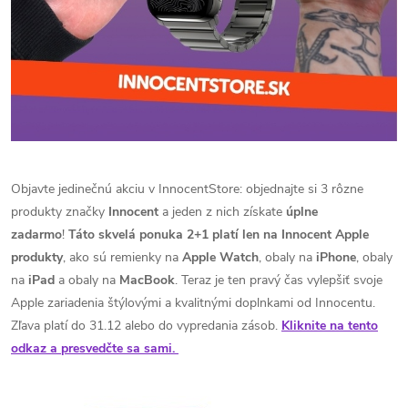
Objavte jedinečnú akciu v InnocentStore: objednajte si 3 rôzne
produkty značky
Innocent
a jeden z nich získate
úplne
zadarmo
!
Táto skvelá ponuka 2+1 platí len na Innocent Apple
produkty
, ako sú remienky na
Apple Watch
, obaly na
iPhone
, obaly
na
iPad
a obaly na
MacBook
. Teraz je ten pravý čas vylepšiť svoje
Apple zariadenia štýlovými a kvalitnými doplnkami od Innocentu.
Zľava platí do 31.12 alebo do vypredania zásob.
Kliknite na tento
odkaz a presvedčte sa sami.