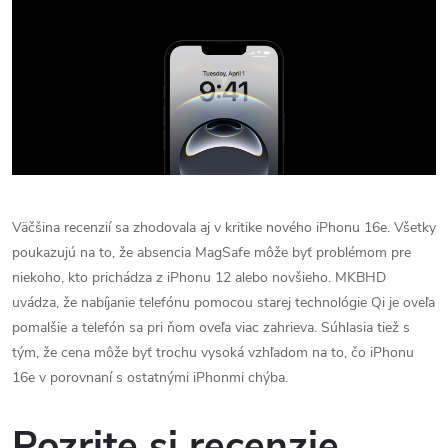
Väčšina recenzií sa zhodovala aj v kritike nového iPhonu 16e. Všetky
poukazujú na to, že absencia MagSafe môže byť problémom pre
niekoho, kto prichádza z iPhonu 12 alebo novšieho. MKBHD
uvádza, že nabíjanie telefónu pomocou starej technológie Qi je oveľa
pomalšie a telefón sa pri ňom oveľa viac zahrieva. Súhlasia tiež s
tým, že cena môže byť trochu vysoká vzhľadom na to, čo iPhonu
16e v porovnaní s ostatnými iPhonmi chýba.
Pozrite si recenzie