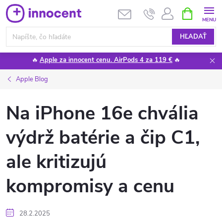
Prejsť
NÁKUPN
KOŠÍK
na
obsah
HĽADAŤ
🔥
Apple za innocent cenu. AirPods 4 za 119 €
🔥
Apple Blog
Na iPhone 16e chvália
výdrž batérie a čip C1,
ale kritizujú
kompromisy a cenu
28.2.2025