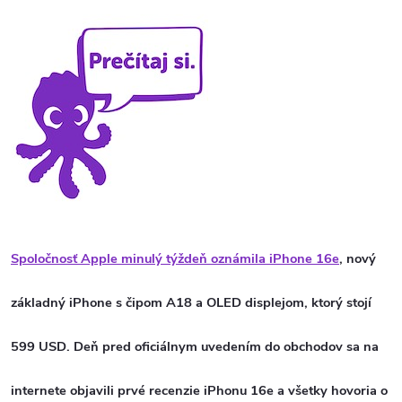
Spoločnosť Apple minulý týždeň oznámila iPhone 16e
, nový
základný iPhone s čipom A18 a OLED displejom, ktorý stojí
599 USD. Deň pred oficiálnym uvedením do obchodov sa na
internete objavili prvé recenzie iPhonu 16e a všetky hovoria o