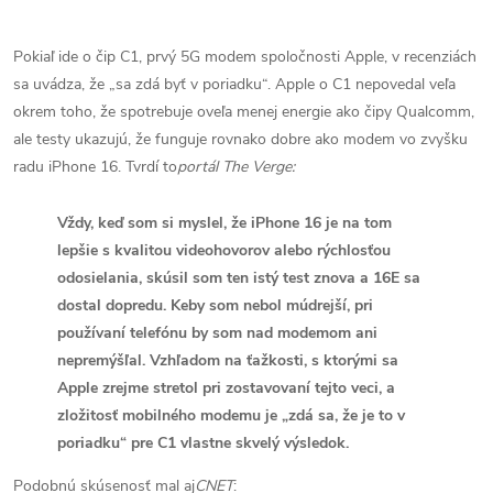
Pokiaľ ide o čip C1, prvý 5G modem spoločnosti Apple, v recenziách
sa uvádza, že „sa zdá byť v poriadku“. Apple o C1 nepovedal veľa
okrem toho, že spotrebuje oveľa menej energie ako čipy Qualcomm,
ale testy ukazujú, že funguje rovnako dobre ako modem vo zvyšku
radu iPhone 16. Tvrdí to
portál The Verge:
Vždy, keď som si myslel, že iPhone 16 je na tom
lepšie s kvalitou videohovorov alebo rýchlosťou
odosielania, skúsil som ten istý test znova a 16E sa
dostal dopredu.
Keby som nebol múdrejší, pri
používaní telefónu by som nad modemom ani
nepremýšľal.
Vzhľadom na ťažkosti, s ktorými sa
Apple zrejme stretol pri zostavovaní tejto veci, a
zložitosť mobilného modemu je „zdá sa, že je to v
poriadku“ pre C1 vlastne skvelý výsledok.
Podobnú skúsenosť mal aj
CNET
: