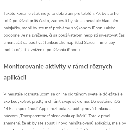
Takéto konanie však nie je to dobré ani pre telefón. Ak by ste ho
totiž používali príliš často, zaoberali by ste sa neustále hľadaním
nabíjačky, mohli by ste mať problémy s výkonom iPhonu alebo
podobne. Je na zváženie, či sa používateľom neoplatí investovať čas
a nenaučiť sa používať funkcie ako napríklad Screen Time, aby
mohlo dôjstť k zníženiu používania iPhonu.
Monitorovanie aktivity v rámci rôznych
aplikácii
V neustále rozrastajúcom sa online digitálnom svete je dôležitejšie
ako kedykoľvek predtým chrániť svoje súkromie. Do systému iOS
14.5 sa spoločnosť Apple rozhodla zaradiť aj novú funkciu s
názvom „Transparentnosť sledovania aplikácií“. Toto v praxi
znamená, že ak by ste spustili novo nainštalovanú aplikáciu, mala by