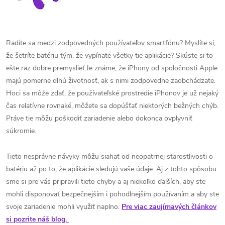
Radíte sa medzi zodpovedných používateľov smartfónu? Myslíte si,
že šetríte batériu tým, že vypínate všetky tie aplikácie? Skúste si to
ešte raz dobre premyslieť.Je známe, že iPhony od spoločnosti Apple
majú pomerne dlhú životnosť, ak s nimi zodpovedne zaobchádzate.
Hoci sa môže zdať, že používateľské prostredie iPhonov je už nejaký
čas relatívne rovnaké, môžete sa dopúšťať niektorých bežných chýb.
Práve tie môžu poškodiť zariadenie alebo dokonca ovplyvniť
súkromie.
Tieto nesprávne návyky môžu siahať od neopatrnej starostlivosti o
batériu až po to, že aplikácie sledujú vaše údaje. Aj z tohto spôsobu
sme si pre vás pripravili tieto chyby a aj niekoľko ďalších, aby ste
mohli disponovať bezpečnejším i pohodlnejším používaním a aby ste
svoje zariadenie mohli využiť naplno.
Pre viac zaujímavých článkov
si pozrite náš blog.