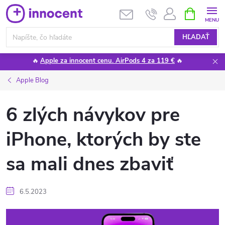
Prejsť
NÁKUPN
KOŠÍK
na
obsah
HĽADAŤ
🔥
Apple za innocent cenu. AirPods 4 za 119 €
🔥
Apple Blog
6 zlých návykov pre
iPhone, ktorých by ste
sa mali dnes zbaviť
6.5.2023