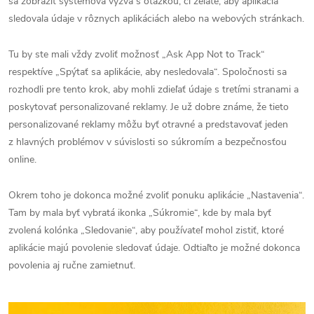
sa zobraziť systémová výzva s otázkou, či želáte, aby aplikácia
sledovala údaje v rôznych aplikáciách alebo na webových stránkach.
Tu by ste mali vždy zvoliť možnosť „Ask App Not to Track“
respektíve „Spýtať sa aplikácie, aby nesledovala“. Spoločnosti sa
rozhodli pre tento krok, aby mohli zdieľať údaje s tretími stranami a
poskytovať personalizované reklamy. Je už dobre známe, že tieto
personalizované reklamy môžu byť otravné a predstavovať jeden
z hlavných problémov v súvislosti so súkromím a bezpečnosťou
online.
Okrem toho je dokonca možné zvoliť ponuku aplikácie „Nastavenia“.
Tam by mala byť vybratá ikonka „Súkromie“, kde by mala byť
zvolená kolónka „Sledovanie“, aby používateľ mohol zistiť, ktoré
aplikácie majú povolenie sledovať údaje. Odtiaľto je možné dokonca
povolenia aj ručne zamietnuť.