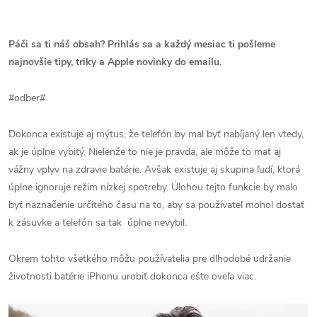
Páči sa ti náš obsah? Prihlás sa a každý mesiac ti pošleme
najnovšie tipy, triky a Apple novinky do emailu.
#odber#
Dokonca existuje aj mýtus, že telefón by mal byť nabíjaný len vtedy,
ak je úplne vybitý. Nielenže to nie je pravda, ale môže to mať aj
vážny vplyv na zdravie batérie. Avšak existuje aj skupina ľudí, ktorá
úplne ignoruje režim nízkej spotreby. Úlohou tejto funkcie by malo
byť naznačenie určitého času na to, aby sa používateľ mohol dostať
k zásuvke a telefón sa tak úplne nevybil.
Okrem tohto všetkého môžu používatelia pre dlhodobé udržanie
životnosti batérie iPhonu urobiť dokonca ešte oveľa viac.