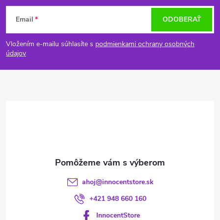
Z
Email
ODOBERAŤ
á
Vložením e-mailu súhlasíte s
podmienkami ochrany osobných
p
údajov
ä
t
i
e
ahoj
@
innocentstore.sk
+421 948 660 160
InnocentStore