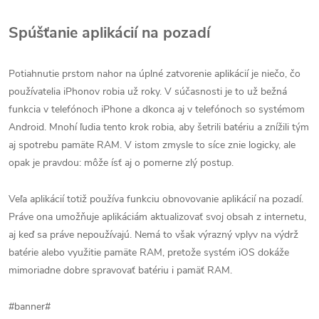
Spúšťanie aplikácií na pozadí
Potiahnutie prstom nahor na úplné zatvorenie aplikácií je niečo, čo
používatelia iPhonov robia už roky. V súčasnosti je to už bežná
funkcia v telefónoch iPhone a dkonca aj v telefónoch so systémom
Android. Mnohí ľudia tento krok robia, aby šetrili batériu a znížili tým
aj spotrebu pamäte RAM. V istom zmysle to síce znie logicky, ale
opak je pravdou: môže ísť aj o pomerne zlý postup.
Veľa aplikácií totiž používa funkciu obnovovanie aplikácií na pozadí.
Práve ona umožňuje aplikáciám aktualizovať svoj obsah z internetu,
aj keď sa práve nepoužívajú. Nemá to však výrazný vplyv na výdrž
batérie alebo využitie pamäte RAM, pretože systém iOS dokáže
mimoriadne dobre spravovať batériu i pamäť RAM.
#banner#