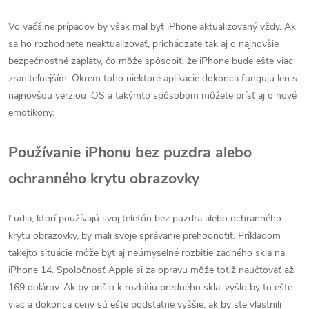
Vo väčšine prípadov by však mal byť iPhone aktualizovaný vždy. Ak
sa ho rozhodnete neaktualizovať, prichádzate tak aj o najnovšie
bezpečnostné záplaty, čo môže spôsobiť, že iPhone bude ešte viac
zraniteľnejším. Okrem toho niektoré aplikácie dokonca fungujú len s
najnovšou verziou iOS a takýmto spôsobom môžete prísť aj o nové
emotikony.
Používanie iPhonu bez puzdra alebo
ochranného krytu obrazovky
Ľudia, ktorí používajú svoj telefón bez puzdra alebo ochranného
krytu obrazovky, by mali svoje správanie prehodnotiť. Príkladom
takejto situácie môže byť aj neúmyselné rozbitie zadného skla na
iPhone 14. Spoločnosť Apple si za opravu môže totiž naúčtovať až
169 dolárov. Ak by prišlo k rozbitiu predného skla, vyšlo by to ešte
viac a dokonca ceny sú ešte podstatne vyššie, ak by ste vlastnili