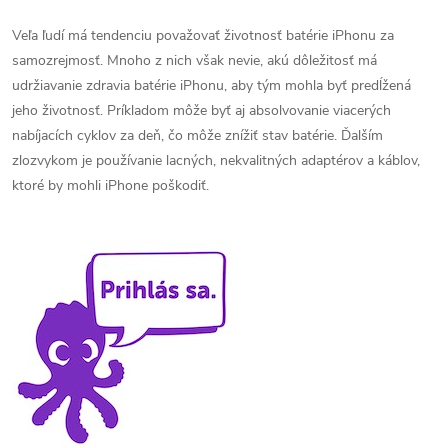
Veľa ľudí má tendenciu považovať životnosť batérie iPhonu za
samozrejmosť. Mnoho z nich však nevie, akú dôležitosť má
udržiavanie zdravia batérie iPhonu, aby tým mohla byť predĺžená
jeho životnosť. Príkladom môže byť aj absolvovanie viacerých
nabíjacích cyklov za deň, čo môže znížiť stav batérie. Ďalším
zlozvykom je používanie lacných, nekvalitných adaptérov a káblov,
ktoré by mohli iPhone poškodiť.