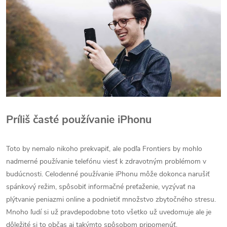
Príliš časté používanie iPhonu
Toto by nemalo nikoho prekvapiť, ale podľa Frontiers by mohlo
nadmerné používanie telefónu viesť k zdravotným problémom v
budúcnosti. Celodenné používanie iPhonu môže dokonca narušiť
spánkový režim, spôsobiť informačné preťaženie, vyzývať na
plýtvanie peniazmi online a podnietiť množstvo zbytočného stresu.
Mnoho ľudí si už pravdepodobne toto všetko už uvedomuje ale je
dôležité si to občas aj takýmto spôsobom pripomenúť.