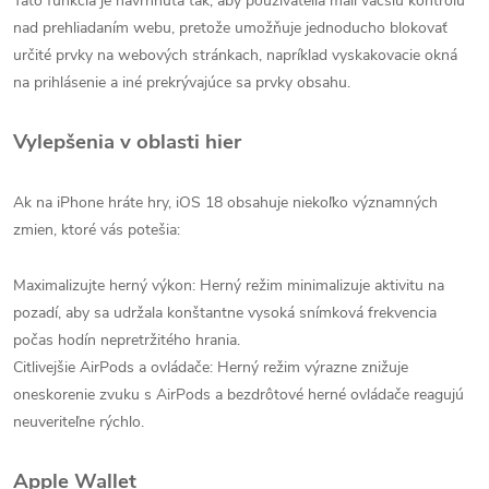
Táto funkcia je navrhnutá tak, aby používatelia mali väčšiu kontrolu
nad prehliadaním webu, pretože umožňuje jednoducho blokovať
určité prvky na webových stránkach, napríklad vyskakovacie okná
na prihlásenie a iné prekrývajúce sa prvky obsahu.
Vylepšenia v oblasti hier
Ak na iPhone hráte hry, iOS 18 obsahuje niekoľko významných
zmien, ktoré vás potešia:
Maximalizujte herný výkon: Herný režim minimalizuje aktivitu na
pozadí, aby sa udržala konštantne vysoká snímková frekvencia
počas hodín nepretržitého hrania.
Citlivejšie AirPods a ovládače: Herný režim výrazne znižuje
oneskorenie zvuku s AirPods a bezdrôtové herné ovládače reagujú
neuveriteľne rýchlo.
Apple Wallet