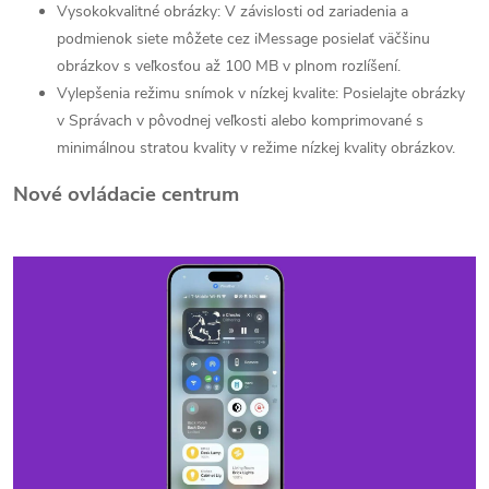
Vysokokvalitné obrázky: V závislosti od zariadenia a
podmienok siete môžete cez iMessage posielať väčšinu
obrázkov s veľkosťou až 100 MB v plnom rozlíšení.
Vylepšenia režimu snímok v nízkej kvalite: Posielajte obrázky
v Správach v pôvodnej veľkosti alebo komprimované s
minimálnou stratou kvality v režime nízkej kvality obrázkov.
Nové ovládacie centrum