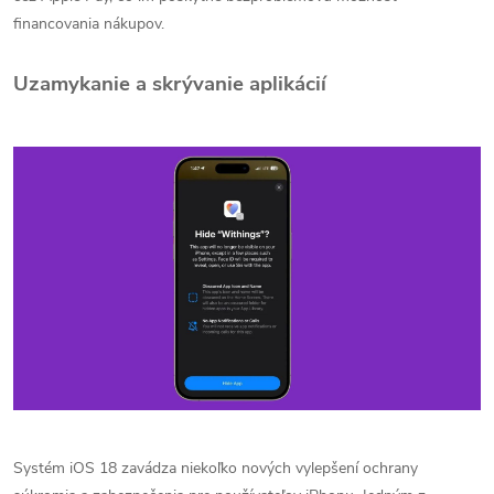
financovania nákupov.
Uzamykanie a skrývanie aplikácií
Systém iOS 18 zavádza niekoľko nových vylepšení ochrany