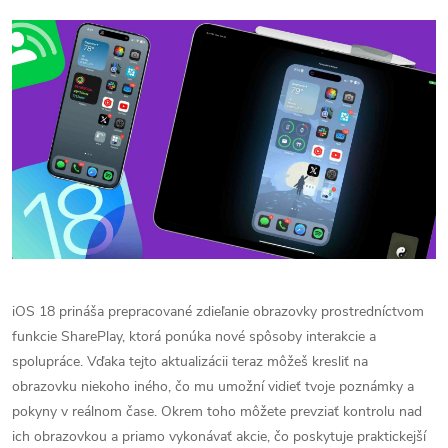
iOS 18 prináša prepracované zdieľanie obrazovky prostredníctvom
funkcie SharePlay, ktorá ponúka nové spôsoby interakcie a
spolupráce. Vďaka tejto aktualizácii teraz môžeš kresliť na
obrazovku niekoho iného, čo mu umožní vidieť tvoje poznámky a
pokyny v reálnom čase. Okrem toho môžete prevziať kontrolu nad
ich obrazovkou a priamo vykonávať akcie, čo poskytuje praktickejší