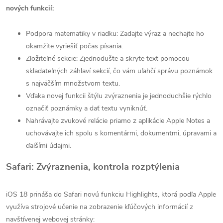
nových funkcií:
Podpora matematiky v riadku: Zadajte výraz a nechajte ho
okamžite vyriešiť počas písania.
Zložiteľné sekcie: Zjednodušte a skryte text pomocou
skladateľných záhlaví sekcií, čo vám uľahčí správu poznámok
s najväčším množstvom textu.
Vďaka novej funkcii štýlu zvýraznenia je jednoduchšie rýchlo
označiť poznámky a dať textu vyniknúť.
Nahrávajte zvukové relácie priamo z aplikácie Apple Notes a
uchovávajte ich spolu s komentármi, dokumentmi, úpravami a
ďalšími údajmi.
Safari: Zvýraznenia, kontrola rozptýlenia
iOS 18 prináša do Safari novú funkciu Highlights, ktorá podľa Apple
využíva strojové učenie na zobrazenie kľúčových informácií z
navštívenej webovej stránky: