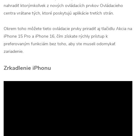
nahradiť ktorýmkoľvek z nových ovládacích prvkov Ovládacieho
centra vrátane tých, ktoré poskytujú aplikácie tretích strán.
Okrem toho môžete tieto ovládacie prvky priradiť aj tlačidlu Akcia na
iPhone 15 Pro a iPhone 16, čím získate rýchly prístup k
preferovaným funkciám bez toho, aby ste museli odomykať
zariadenie.
Zrkadlenie iPhonu