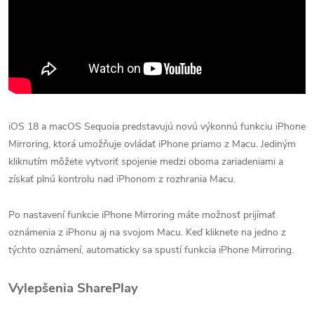
iOS 18 a macOS Sequoia predstavujú novú výkonnú funkciu iPhone
Mirroring, ktorá umožňuje ovládať iPhone priamo z Macu. Jediným
kliknutím môžete vytvoriť spojenie medzi oboma zariadeniami a
získať plnú kontrolu nad iPhonom z rozhrania Macu.
Po nastavení funkcie iPhone Mirroring máte možnosť prijímať
oznámenia z iPhonu aj na svojom Macu. Keď kliknete na jedno z
týchto oznámení, automaticky sa spustí funkcia iPhone Mirroring.
Vylepšenia SharePlay