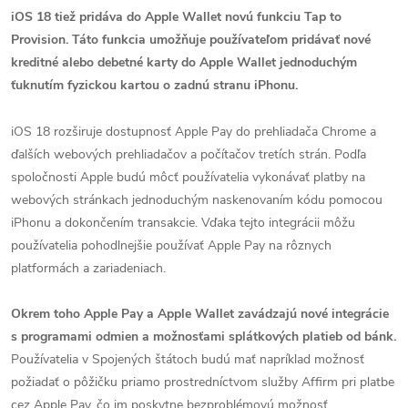
iOS 18 tiež pridáva do Apple Wallet novú funkciu Tap to
Provision. Táto funkcia umožňuje používateľom pridávať nové
kreditné alebo debetné karty do Apple Wallet jednoduchým
ťuknutím fyzickou kartou o zadnú stranu iPhonu.
iOS 18 rozširuje dostupnosť Apple Pay do prehliadača Chrome a
ďalších webových prehliadačov a počítačov tretích strán. Podľa
spoločnosti Apple budú môcť používatelia vykonávať platby na
webových stránkach jednoduchým naskenovaním kódu pomocou
iPhonu a dokončením transakcie. Vďaka tejto integrácii môžu
používatelia pohodlnejšie používať Apple Pay na rôznych
platformách a zariadeniach.
Okrem toho Apple Pay a Apple Wallet zavádzajú nové integrácie
s programami odmien a možnosťami splátkových platieb od bánk.
Používatelia v Spojených štátoch budú mať napríklad možnosť
požiadať o pôžičku priamo prostredníctvom služby Affirm pri platbe
cez Apple Pay, čo im poskytne bezproblémovú možnosť