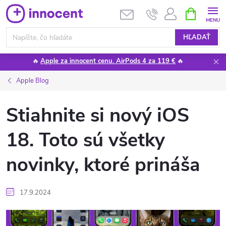
Prejsť
NÁKUPN
KOŠÍK
na
obsah
HĽADAŤ
🔥
Apple za innocent cenu. AirPods 4 za 119 €
🔥
Apple Blog
Stiahnite si nový iOS
18. Toto sú všetky
novinky, ktoré prináša
17.9.2024