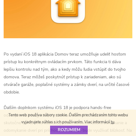
Po vydaní iOS 18 aplikácia Domov teraz umožňuje udeliť hosťom
prístup ku konkrétnym ovládacím prvkom. Táto funkcia ti dáva
lepšiu kontrolu nad tým, ako a kedy môžu ľudia vstúpiť do tvojho
domova. Teraz môžeš poskytnúť prístup k zariadeniam, ako sú
otvárače garáže, poplašné systémy a zámky dverí, na určité časové
obdobie.
Ďalším doplnkom systému iOS 18 je podpora hands-free
Tento web používa súbory cookie. Ďalším prechádzaním tohto webu
odomykania inteligentných zámkov HomeKit. Táto funkcia umožní
vyjadrujete súhlas s ich používaním. Viac informácií
tu
.
skutočne hands-free zážitok, pričom na automatické zamykanie a
ROZUMIEM
odomykanie dverí pri príchode a odchode bude využívať blízkosť. Na