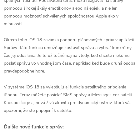
spätných ťuknutí. Používatelia teraz môžu reagovať na správy
pomocou širokej škály emotikonov alebo nálepiek, a nie len
pomocou možností schválených spoločnosťou Apple ako v
minulosti.
Okrem toho iOS 18 zavádza podporu plánovaných správ v aplikácii
Správy. Táto funkcia umožňuje zostaviť správu a vybrať konkrétny
čas jej odoslania. Je to užitočné najmä vtedy, keď chcete niekomu
poslať správu vo vhodnejšom čase, napríklad keď bude druhá osoba
pravdepodobne hore.
V systéme iOS 18 sa vylepšujú aj funkcie satelitného pripojenia
iPhonu. Teraz môžete posielať SMS správy a iMessages cez satelit.
K dispozícii je aj nová živá aktivita pre dynamický ostrov, ktorá vás
upozorní, že ste pripojení k satelitu.
Ďalšie nové funkcie správ: