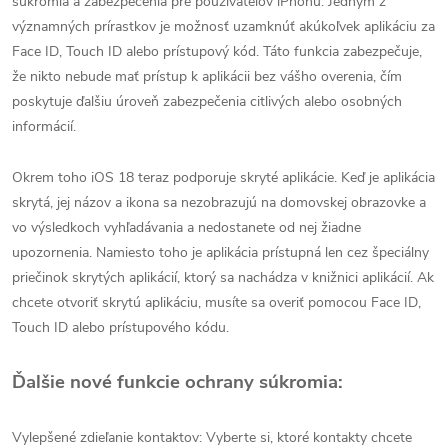
súkromia a zabezpečenia pre používateľov iPhonu. Jedným z
významných prírastkov je možnosť uzamknúť akúkoľvek aplikáciu za
Face ID, Touch ID alebo prístupový kód. Táto funkcia zabezpečuje,
že nikto nebude mať prístup k aplikácii bez vášho overenia, čím
poskytuje ďalšiu úroveň zabezpečenia citlivých alebo osobných
informácií.
Okrem toho iOS 18 teraz podporuje skryté aplikácie. Keď je aplikácia
skrytá, jej názov a ikona sa nezobrazujú na domovskej obrazovke a
vo výsledkoch vyhľadávania a nedostanete od nej žiadne
upozornenia. Namiesto toho je aplikácia prístupná len cez špeciálny
priečinok skrytých aplikácií, ktorý sa nachádza v knižnici aplikácií. Ak
chcete otvoriť skrytú aplikáciu, musíte sa overiť pomocou Face ID,
Touch ID alebo prístupového kódu.
Ďalšie nové funkcie ochrany súkromia:
Vylepšené zdieľanie kontaktov: Vyberte si, ktoré kontakty chcete