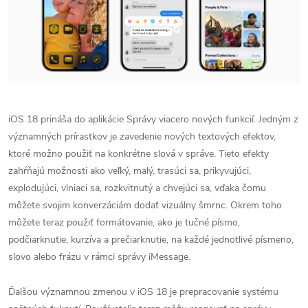
iOS 18 prináša do aplikácie Správy viacero nových funkcií. Jedným z
významných prírastkov je zavedenie nových textových efektov,
ktoré možno použiť na konkrétne slová v správe. Tieto efekty
zahŕňajú možnosti ako veľký, malý, trasúci sa, prikyvujúci,
explodujúci, vlniaci sa, rozkvitnutý a chvejúci sa, vďaka čomu
môžete svojim konverzáciám dodať vizuálny šmrnc. Okrem toho
môžete teraz použiť formátovanie, ako je tučné písmo,
podčiarknutie, kurzíva a prečiarknutie, na každé jednotlivé písmeno,
slovo alebo frázu v rámci správy iMessage.
Ďalšou významnou zmenou v iOS 18 je prepracovanie systému