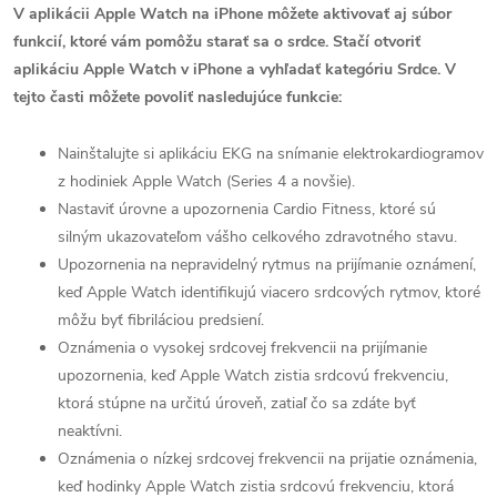
V aplikácii Apple Watch na iPhone môžete aktivovať aj súbor
funkcií, ktoré vám pomôžu starať sa o srdce. Stačí otvoriť
aplikáciu Apple Watch v iPhone a vyhľadať kategóriu Srdce. V
tejto časti môžete povoliť nasledujúce funkcie:
Nainštalujte si aplikáciu EKG na snímanie elektrokardiogramov
z hodiniek Apple Watch (Series 4 a novšie).
Nastaviť úrovne a upozornenia Cardio Fitness, ktoré sú
silným ukazovateľom vášho celkového zdravotného stavu.
Upozornenia na nepravidelný rytmus na prijímanie oznámení,
keď Apple Watch identifikujú viacero srdcových rytmov, ktoré
môžu byť fibriláciou predsiení.
Oznámenia o vysokej srdcovej frekvencii na prijímanie
upozornenia, keď Apple Watch zistia srdcovú frekvenciu,
ktorá stúpne na určitú úroveň, zatiaľ čo sa zdáte byť
neaktívni.
Oznámenia o nízkej srdcovej frekvencii na prijatie oznámenia,
keď hodinky Apple Watch zistia srdcovú frekvenciu, ktorá