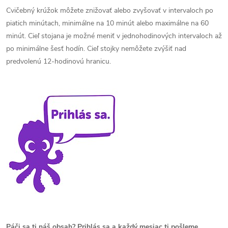
Cvičebný krúžok môžete znižovať alebo zvyšovať v intervaloch po
piatich minútach, minimálne na 10 minút alebo maximálne na 60
minút. Cieľ stojana je možné meniť v jednohodinových intervaloch až
po minimálne šesť hodín. Cieľ stojky nemôžete zvýšiť nad
predvolenú 12-hodinovú hranicu.
Páči sa ti náš obsah? Prihlás sa a každý mesiac ti pošleme