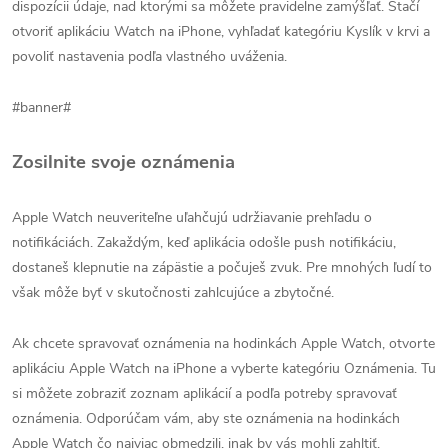
dispozícii údaje, nad ktorými sa môžete pravidelne zamýšľať. Stačí
otvoriť aplikáciu Watch na iPhone, vyhľadať kategóriu Kyslík v krvi a
povoliť nastavenia podľa vlastného uváženia.
#banner#
Zosilnite svoje oznámenia
Apple Watch neuveriteľne uľahčujú udržiavanie prehľadu o
notifikáciách. Zakaždým, keď aplikácia odošle push notifikáciu,
dostaneš klepnutie na zápästie a počuješ zvuk. Pre mnohých ľudí to
však môže byť v skutočnosti zahlcujúce a zbytočné.
Ak chcete spravovať oznámenia na hodinkách Apple Watch, otvorte
aplikáciu Apple Watch na iPhone a vyberte kategóriu Oznámenia. Tu
si môžete zobraziť zoznam aplikácií a podľa potreby spravovať
oznámenia. Odporúčam vám, aby ste oznámenia na hodinkách
Apple Watch čo najviac obmedzili, inak by vás mohli zahltiť.