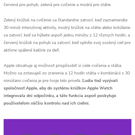
červená pre pohyb, zelená pre cvičenie a modrá pre státie.
Zelený krúžok na cvičenie sa štandardne zatvorí, keď zaznamenáte
30 minút intenzívnej aktivity, modrý krúžok na státie alebo kotúľanie
sa zatvorí, keď sa hýbete aspoň jednu minútu z 12 rôznych hodín, a
červený krúžok na pohyb sa zatvorí, keď splníte svoj osobný cieľ pre
aktívne spálené kalórie za deň.
Apple obsahuje aj možnosť prispôsobiť si ciele cvičenia a státia.
Možno sa zotavuješ zo zranenia a 12 hodín státia v kombinácii s 30
minútami cvičenia je pre tvoje telo priveľa.
Ľudia tiež vyzývali
spoločnosť Apple, aby do systému krúžkov Apple Watch
integrovala dni odpočinku, a táto funkcia aspoň poskytuje
používateľom väčšiu kontrolu nad ich cieľmi.