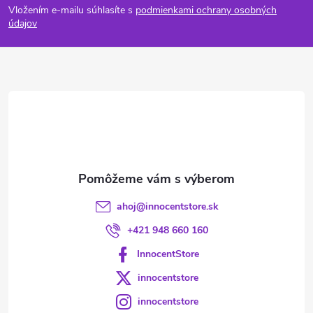
Vložením e-mailu súhlasíte s
podmienkami ochrany osobných
p
údajov
ä
t
i
e
ahoj
@
innocentstore.sk
+421 948 660 160
InnocentStore
innocentstore
innocentstore