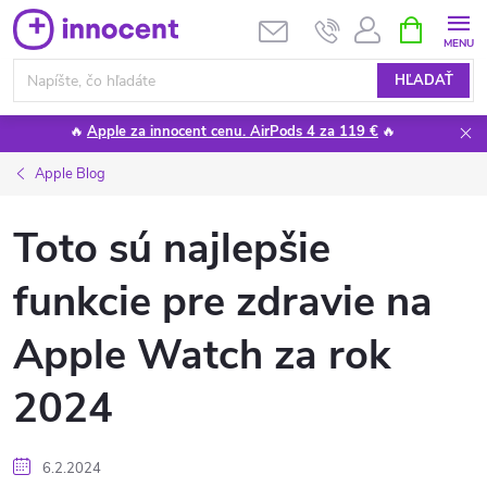
Prejsť
NÁKUPN
KOŠÍK
na
obsah
HĽADAŤ
🔥
Apple za innocent cenu. AirPods 4 za 119 €
🔥
Apple Blog
Toto sú najlepšie
funkcie pre zdravie na
Apple Watch za rok
2024
6.2.2024