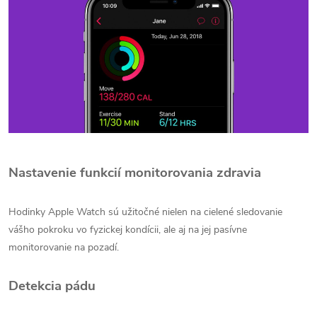
Nastavenie funkcií monitorovania zdravia
Hodinky Apple Watch sú užitočné nielen na cielené sledovanie
vášho pokroku vo fyzickej kondícii, ale aj na jej pasívne
monitorovanie na pozadí.
Detekcia pádu