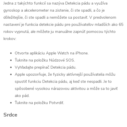
Jedna z takýchto funkcií sa nazýva Detekcia pádu a využíva
gyroskop a akcelerometer na zistenie, či ste spadli, a čo je
dôležitejšie, či ste spadli a nemôžete sa postaviť. V predvolenom
nastavení je funkcia detekcie pádu pre používateľov mladších ako 65
rokov vypnutá, ale môžete ju manuálne zapnúť pomocou týchto
krokov:
Otvorte aplikáciu Apple Watch na iPhone.
Ťuknite na položku Núdzové SOS.
Vyhľadajte prepínač Detekcia pádu.
Apple upozorňuje, že fyzicky aktívnejší používatelia môžu
spustiť funkciu Detekcia pádu, aj keď ste nespadli. Je to
spôsobené vysokou nárazovou aktivitou a môže sa to javiť
ako pád.
Ťuknite na položku Potvrdiť.
Srdce