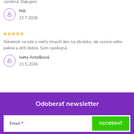
výrobná. Ďakujem.
Mili
21.7.2026
Náramok sa zdá o niečo tmavší ako na obrázku, ale vyzerá veľmi
pekne a drží dobre. Som spokojná
Iveta Antolíková
21.5.2026
Odoberať newsletter
Z
Email
ODOBERAŤ
á