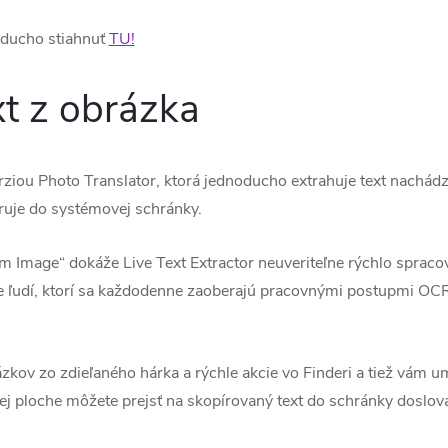
oducho stiahnuť
TU!
xt z obrázka
ziou Photo Translator, ktorá jednoducho extrahuje text nachádz
ruje do systémovej schránky.
om Image“ dokáže Live Text Extractor neuveriteľne rýchlo spraco
 pre ľudí, ktorí sa každodenne zaoberajú pracovnými postupmi OC
rázkov zo zdieľaného hárka a rýchle akcie vo Finderi a tiež vám
nej ploche môžete prejsť na skopírovaný text do schránky doslov