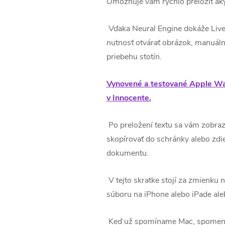
Umožňuje vám rýchlo preložiť aký
Vďaka Neural Engine dokáže Live
nutnosť otvárať obrázok, manuálne
priebehu stotín.
Vynovené a testované Apple Watc
v Innocente.
Po preložení textu sa vám zobra
skopírovať do schránky alebo zdie
dokumentu.
V tejto skratke stojí za zmienku
súboru na iPhone alebo iPade aleb
Keď už spomíname Mac, spomenuli 