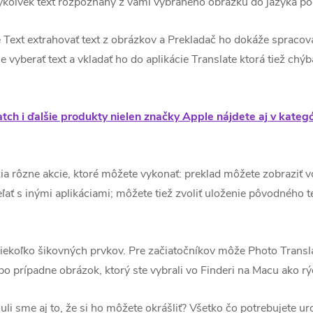
koľvek text rozpoznaný z vami vybraného obrázku do jazyka pod
 Text extrahovať text z obrázkov a Prekladač ho dokáže spraco
 vyberať text a vkladať ho do aplikácie Translate ktorá tiež chýb
h i ďalšie produkty nielen značky Apple nájdete aj v kategó
zia rôzne akcie, ktoré môžete vykonať: preklad môžete zobraziť
ľať s inými aplikáciami; môžete tiež zvoliť uloženie pôvodného t
 niekoľko šikovných prvkov. Pre začiatočníkov môže Photo Transla
o prípadne obrázok, ktorý ste vybrali vo Finderi na Macu ako rý
sme aj to, že si ho môžete okrášliť? Všetko čo potrebujete uro