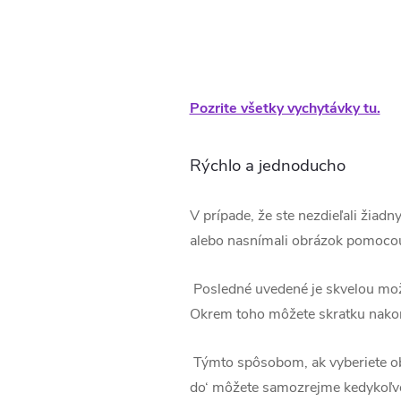
Pozrite všetky vychytávky tu.
Rýchlo a jednoducho
V prípade, že ste nezdieľali žiadn
alebo nasnímali obrázok pomocou
Posledné uvedené je skvelou možn
Okrem toho môžete skratku nakonfi
Týmto spôsobom, ak vyberiete obr
do‘ môžete samozrejme kedykoľvek