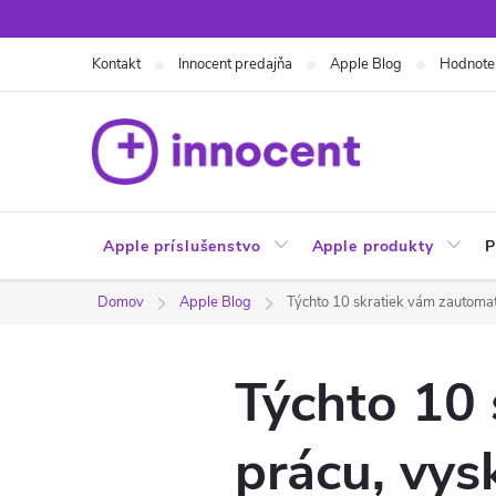
Prejsť
na
Kontakt
Innocent predajňa
Apple Blog
Hodnote
obsah
Apple príslušenstvo
Apple produkty
P
Domov
Apple Blog
Týchto 10 skratiek vám zautomati
Týchto 10 
prácu, vys