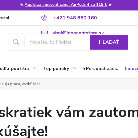
🔥
Apple za innocent cenu. AirPods 4 za 119 €
🔥
+421 948 660 160
nie obchodu
Poradňa
Apple návody a tipy
Najčastejšie otázky
ahoj@innocentstore.sk
HĽADAŤ
odľa použitia
Top ponuky
♥︎Personalizácia
Innoc
zujú prácu, vyskúšajte!
skratiek vám zautom
kúšajte!