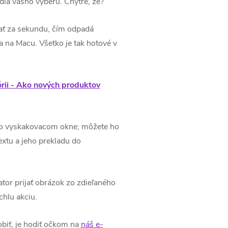
ľa vášho výberu. Chytré, že?
vať za sekundu, čím odpadá
a na Macu. Všetko je tak hotové v
rii - Ako nových produktov
 vo vyskakovacom okne; môžete ho
extu a jeho prekladu do
tor prijať obrázok zo zdieľaného
chlu akciu.
biť, je hodiť očkom na
náš e-