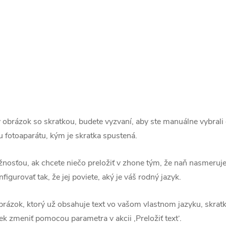
y obrázok so skratkou, budete vyzvaní, aby ste manuálne vybrali 
 fotoaparátu, kým je skratka spustená.
osťou, ak chcete niečo preložiť v zhone tým, že naň nasmeruje
gurovať tak, že jej poviete, aký je váš rodný jazyk.
ázok, ktorý už obsahuje text vo vašom vlastnom jazyku, skratka 
 zmeniť pomocou parametra v akcii ‚Preložiť text‘.