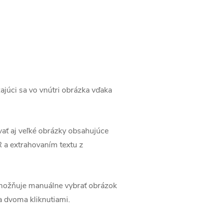
ajúci sa vo vnútri obrázka vďaka
vať aj veľké obrázky obsahujúce
R a extrahovaním textu z
 umožňuje manuálne vybrať obrázok
a dvoma kliknutiami.