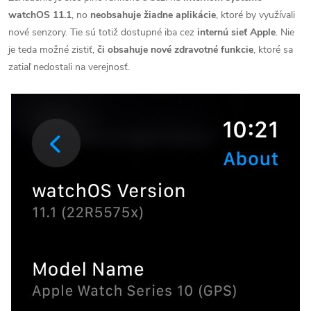
watchOS 11.1
, no
neobsahuje žiadne aplikácie
, ktoré by využívali
nové senzory. Tie sú totiž dostupné iba cez
internú sieť Apple
. Nie
je teda možné zistiť,
či obsahuje nové zdravotné funkcie
, ktoré sa
zatiaľ nedostali na verejnosť.