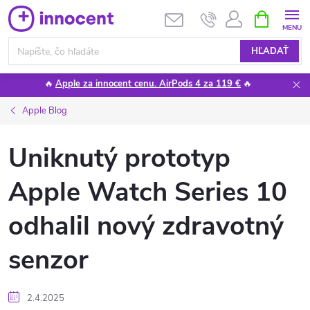
Prejsť
NÁKUPN
KOŠÍK
na
obsah
HĽADAŤ
🔥
Apple za innocent cenu. AirPods 4 za 119 €
🔥
Apple Blog
Uniknutý prototyp
Apple Watch Series 10
odhalil nový zdravotný
senzor
2.4.2025