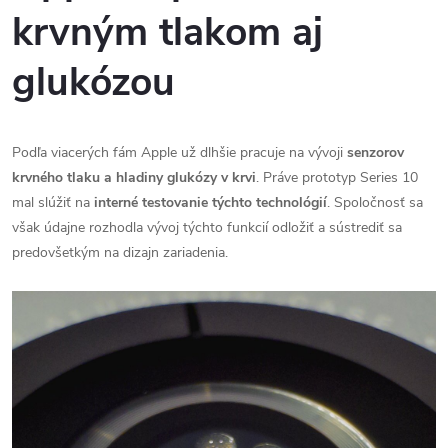
krvným tlakom aj
glukózou
Podľa viacerých fám Apple už dlhšie pracuje na vývoji
senzorov
krvného tlaku a hladiny glukózy v krvi
. Práve prototyp Series 10
mal slúžiť na
interné testovanie týchto technológií
. Spoločnosť sa
však údajne rozhodla vývoj týchto funkcií odložiť a sústrediť sa
predovšetkým na dizajn zariadenia.