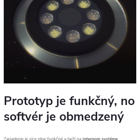
Prototyp je funkčný, no
softvér je obmedzený
Zariadenie je síce plne funkčné a beží na
internom systéme