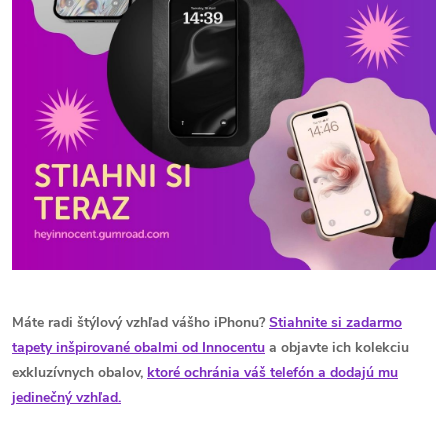
Máte radi štýlový vzhľad vášho iPhonu?
Stiahnite si zadarmo
tapety inšpirované obalmi od Innocentu
a objavte ich kolekciu
exkluzívnych obalov,
ktoré ochránia váš telefón a dodajú mu
jedinečný vzhľad.