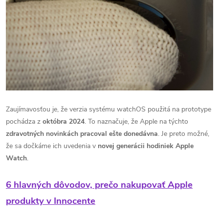
Zaujímavosťou je, že verzia systému watchOS použitá na prototype
pochádza z
októbra 2024
. To naznačuje, že Apple na týchto
zdravotných novinkách pracoval ešte donedávna
. Je preto možné,
že sa dočkáme ich uvedenia v
novej generácii hodiniek Apple
Watch
.
6 hlavných dôvodov, prečo nakupovať Apple
produkty v Innocente