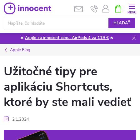
Prejsť
NÁKUPN
KOŠÍK
na
obsah
HĽADAŤ
🔥
Apple za innocent cenu. AirPods 4 za 119 €
🔥
Apple Blog
Užitočné tipy pre
aplikáciu Shortcuts,
ktoré by ste mali vedieť
2.1.2024