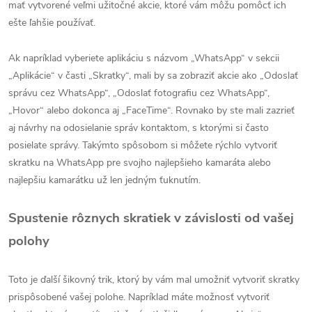
mať vytvorené veľmi užitočné akcie, ktoré vám môžu pomôcť ich
ešte ľahšie používať.
Ak napríklad vyberiete aplikáciu s názvom „WhatsApp“ v sekcii
„Aplikácie“ v časti „Skratky“, mali by sa zobraziť akcie ako „Odoslať
správu cez WhatsApp“, „Odoslať fotografiu cez WhatsApp“,
„Hovor“ alebo dokonca aj „FaceTime“. Rovnako by ste mali zazrieť
aj návrhy na odosielanie správ kontaktom, s ktorými si často
posielate správy. Takýmto spôsobom si môžete rýchlo vytvoriť
skratku na WhatsApp pre svojho najlepšieho kamaráta alebo
najlepšiu kamarátku už len jedným ťuknutím.
Spustenie rôznych skratiek v závislosti od vašej
polohy
Toto je ďalší šikovný trik, ktorý by vám mal umožniť vytvoriť skratky
prispôsobené vašej polohe. Napríklad máte možnosť vytvoriť