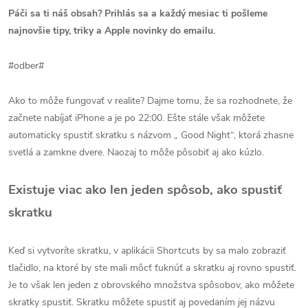
Páči sa ti náš obsah? Prihlás sa a každý mesiac ti pošleme
najnovšie tipy, triky a Apple novinky do emailu.
#odber#
Ako to môže fungovať v realite? Dajme tomu, že sa rozhodnete, že
začnete nabíjať iPhone a je po 22:00. Ešte stále však môžete
automaticky spustiť skratku s názvom „ Good Night“, ktorá zhasne
svetlá a zamkne dvere. Naozaj to môže pôsobiť aj ako kúzlo.
Existuje viac ako len jeden spôsob, ako spustiť
skratku
Keď si vytvoríte skratku, v aplikácii Shortcuts by sa malo zobraziť
tlačidlo, na ktoré by ste mali môcť ťuknúť a skratku aj rovno spustiť.
Je to však len jeden z obrovského množstva spôsobov, ako môžete
skratky spustiť. Skratku môžete spustiť aj povedaním jej názvu