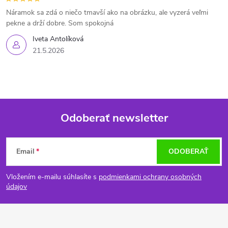
Náramok sa zdá o niečo tmavší ako na obrázku, ale vyzerá veľmi
pekne a drží dobre. Som spokojná
Iveta Antolíková
21.5.2026
Odoberať newsletter
Z
Email
ODOBERAŤ
á
Vložením e-mailu súhlasíte s
podmienkami ochrany osobných
p
údajov
ä