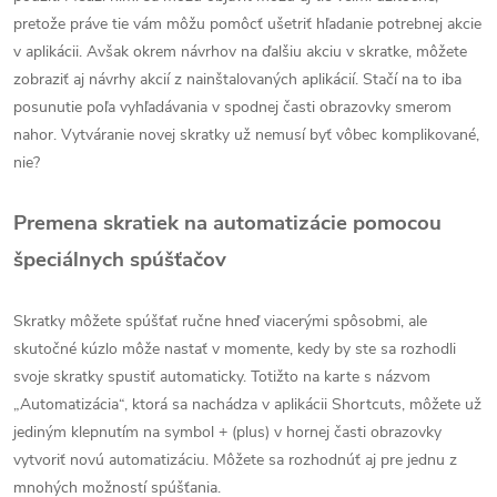
pretože práve tie vám môžu pomôcť ušetriť hľadanie potrebnej akcie
v aplikácii. Avšak okrem návrhov na ďalšiu akciu v skratke, môžete
zobraziť aj návrhy akcií z nainštalovaných aplikácií. Stačí na to iba
posunutie poľa vyhľadávania v spodnej časti obrazovky smerom
nahor. Vytváranie novej skratky už nemusí byť vôbec komplikované,
nie?
Premena skratiek na automatizácie pomocou
špeciálnych spúšťačov
Skratky môžete spúšťať ručne hneď viacerými spôsobmi, ale
skutočné kúzlo môže nastať v momente, kedy by ste sa rozhodli
svoje skratky spustiť automaticky. Totižto na karte s názvom
„Automatizácia“, ktorá sa nachádza v aplikácii Shortcuts, môžete už
jediným klepnutím na symbol + (plus) v hornej časti obrazovky
vytvoriť novú automatizáciu. Môžete sa rozhodnúť aj pre jednu z
mnohých možností spúšťania.