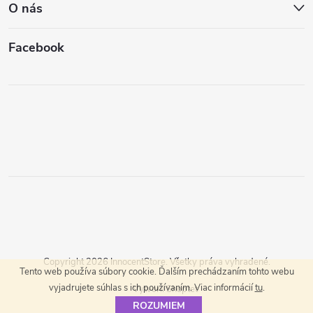
O nás
Facebook
Copyright 2026
InnocentStore
. Všetky práva vyhradené.
Tento web používa súbory cookie. Ďalším prechádzaním tohto webu
vyjadrujete súhlas s ich používaním. Viac informácií
tu
.
Vytvoril Shoptet
ROZUMIEM