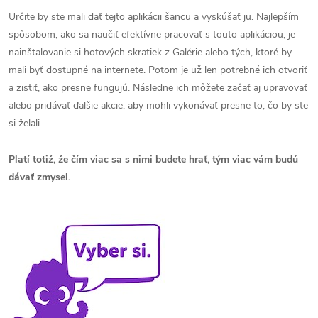
Určite by ste mali dať tejto aplikácii šancu a vyskúšať ju. Najlepším
spôsobom, ako sa naučiť efektívne pracovať s touto aplikáciou, je
nainštalovanie si hotových skratiek z Galérie alebo tých, ktoré by
mali byť dostupné na internete. Potom je už len potrebné ich otvoriť
a zistiť, ako presne fungujú. Následne ich môžete začať aj upravovať
alebo pridávať ďalšie akcie, aby mohli vykonávať presne to, čo by ste
si želali.
Platí totiž, že čím viac sa s nimi budete hrať, tým viac vám budú
dávať zmysel.