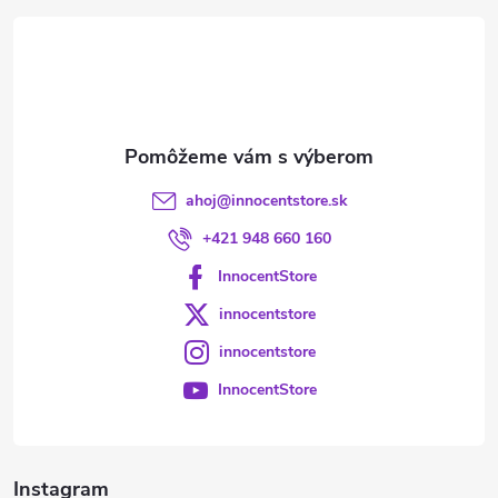
t
i
e
ahoj
@
innocentstore.sk
+421 948 660 160
InnocentStore
innocentstore
innocentstore
InnocentStore
Instagram