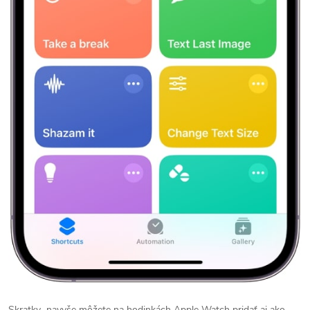
Skratky navyše môžete na hodinkách Apple Watch pridať aj ako