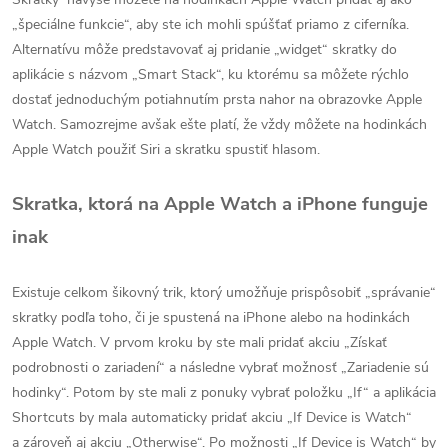
„špeciálne funkcie“, aby ste ich mohli spúšťať priamo z ciferníka.
Alternatívu môže predstavovať aj pridanie „widget“ skratky do
aplikácie s názvom „Smart Stack“, ku ktorému sa môžete rýchlo
dostať jednoduchým potiahnutím prsta nahor na obrazovke Apple
Watch. Samozrejme avšak ešte platí, že vždy môžete na hodinkách
Apple Watch použiť Siri a skratku spustiť hlasom.
Skratka, ktorá na Apple Watch a iPhone funguje
inak
Existuje celkom šikovný trik, ktorý umožňuje prispôsobiť „správanie“
skratky podľa toho, či je spustená na iPhone alebo na hodinkách
Apple Watch. V prvom kroku by ste mali pridať akciu „Získať
podrobnosti o zariadení“ a následne vybrať možnosť „Zariadenie sú
hodinky“. Potom by ste mali z ponuky vybrať položku „If“ a aplikácia
Shortcuts by mala automaticky pridať akciu „If Device is Watch“
a zároveň aj akciu „Otherwise“. Po možnosti „If Device is Watch“ by