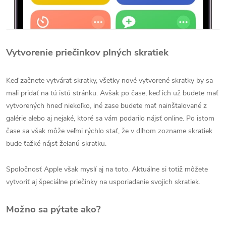
Vytvorenie priečinkov plných skratiek
Keď začnete vytvárať skratky, všetky nové vytvorené skratky by sa
mali pridať na tú istú stránku. Avšak po čase, keď ich už budete mať
vytvorených hneď niekoľko, iné zase budete mať nainštalované z
galérie alebo aj nejaké, ktoré sa vám podarilo nájsť online. Po istom
čase sa však môže veľmi rýchlo stať, že v dlhom zozname skratiek
bude ťažké nájsť želanú skratku.
Spoločnosť Apple však myslí aj na toto. Aktuálne si totiž môžete
vytvoriť aj špeciálne priečinky na usporiadanie svojich skratiek.
Možno sa pýtate ako?