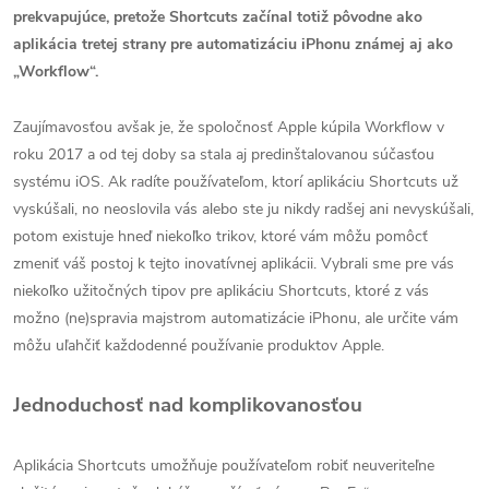
prekvapujúce, pretože Shortcuts začínal totiž pôvodne ako
aplikácia tretej strany pre automatizáciu iPhonu známej aj ako
„Workflow“.
Zaujímavosťou avšak je, že spoločnosť Apple kúpila Workflow v
roku 2017 a od tej doby sa stala aj predinštalovanou súčasťou
systému iOS. Ak radíte používateľom, ktorí aplikáciu Shortcuts už
vyskúšali, no neoslovila vás alebo ste ju nikdy radšej ani nevyskúšali,
potom existuje hneď niekoľko trikov, ktoré vám môžu pomôcť
zmeniť váš postoj k tejto inovatívnej aplikácii. Vybrali sme pre vás
niekoľko užitočných tipov pre aplikáciu Shortcuts, ktoré z vás
možno (ne)spravia majstrom automatizácie iPhonu, ale určite vám
môžu uľahčiť každodenné používanie produktov Apple.
Jednoduchosť nad komplikovanosťou
Aplikácia Shortcuts umožňuje používateľom robiť neuveriteľne