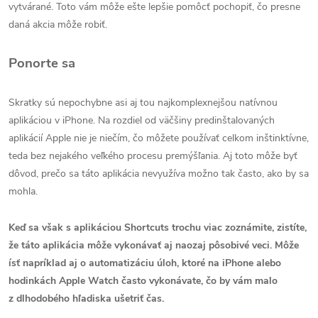
vytvárané. Toto vám môže ešte lepšie pomôcť pochopiť, čo presne
daná akcia môže robiť.
Ponorte sa
Skratky sú nepochybne asi aj tou najkomplexnejšou natívnou
aplikáciou v iPhone. Na rozdiel od väčšiny predinštalovaných
aplikácií Apple nie je niečím, čo môžete používať celkom inštinktívne,
teda bez nejakého veľkého procesu premýšľania. Aj toto môže byť
dôvod, prečo sa táto aplikácia nevyužíva možno tak často, ako by sa
mohla.
Keď sa však s aplikáciou Shortcuts trochu viac zoznámite, zistíte,
že táto aplikácia môže vykonávať aj naozaj pôsobivé veci. Môže
ísť napríklad aj o automatizáciu úloh, ktoré na iPhone alebo
hodinkách Apple Watch často vykonávate, čo by vám malo
z dlhodobého hľadiska ušetriť čas.