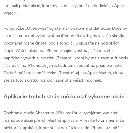
ste mali pridať akcie, ktoré by sa mali vykonať na hodinkách Apple
Watch.
Po položke „Otherwise“ by ste mali opätovne pridať akcie, ktoré by
sa mali tentokrát vykonávať na iPhone. Teraz by mala vaša skratka
vykonávať rôzne činosti podľa toho, či ju spustíte na hodinkách
Apple Watch alebo na iPhone. Zaujímavosťou je, že môžete
napríklad vytvoriť aj skratku „Theatre“, ktorá by mala zapnúť funkciu
„Nerušiť“ na iPhone, ak ju rozhodntene spustiť už priamo z neho.
Taktiež môžete zapnúť režim „Theatre“ aj na Apple Watch, ak by
ste sa túto skratku rozhodli zapnúť z vašich hodiniek.
Aplikácie tretích strán môžu mať výkonné akcie
Rozhranie Apple Shortcuts API umožňuje vývojárom vytvárať
rôznorodé akcie pre ich vlastné aplikácie. V realite to znamená, že
niektoré z aplikácií, ktoré ste si nainštalovali do iPhonu, už môžu