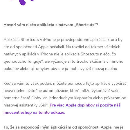
Hovorí vám niečo aplikácia s názvom „Shortcuts“?
Aplikácia Shortcuts v iPhone je pravdepodobne aplikácia, ktorú by
ste od spoločnosti Apple nečakali. Na rozdiel od takmer všetkých
natívnych aplikácií v iPhone nie je aplikácia Shortcuts niečo, čo
„jednoducho funguje“, ale vyžaduje si to trochu skúšania či mnoho
pokusov alebo aj omylov, aby ste ju mohli využiť naozaj naplno.
Keď sa vám to však podarí, môžete pomocou tejto aplikácie vytvárať
neuveriteľne užitočné automatizácie, ktoré môžu vykonávať vaše
pomerne časté úlohy len jednoduchým klepnutím alebo príkazom od
hlasovej asistentky „Siri“.
Pre viac Apple doplnkov si pozrite náš
innocent eshop na tomto odkaze.
To, že sa nepodobá iným aplikáciám od spoločnosti Apple, nie je