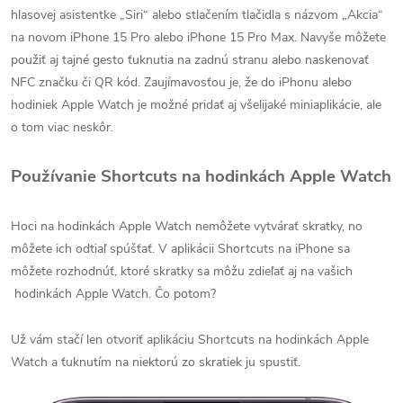
hlasovej asistentke „Siri“ alebo stlačením tlačidla s názvom „Akcia“
na novom iPhone 15 Pro alebo iPhone 15 Pro Max. Navyše môžete
použiť aj tajné gesto ťuknutia na zadnú stranu alebo naskenovať
NFC značku či QR kód. Zaujímavosťou je, že do iPhonu alebo
hodiniek Apple Watch je možné pridať aj všelijaké miniaplikácie, ale
o tom viac neskôr.
Používanie Shortcuts na hodinkách Apple Watch
Hoci na hodinkách Apple Watch nemôžete vytvárať skratky, no
môžete ich odtiaľ spúšťať. V aplikácii Shortcuts na iPhone sa
môžete rozhodnúť, ktoré skratky sa môžu zdieľať aj na vašich
hodinkách Apple Watch. Čo potom?
Už vám stačí len otvoriť aplikáciu Shortcuts na hodinkách Apple
Watch a ťuknutím na niektorú zo skratiek ju spustiť.