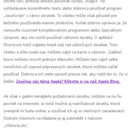
zložité veci, pretože dokáže používať výrazy „RegEx“ na
vyhľadávanie konkrétneho textu alebo dokonca používať program
„JavaScript“ v rámci skratiek. To všetko môže však pôsobiť pre
bežného používateľa mierne zmätočne. Avšak dobrou správou je, že
nemusíte rozumieť komplikovaným programom alebo špeciálnym
výrazom, aby ste mohli používať výkonné skratky. V aplikácii
Shortcuts totiž nájdete hneď celý rad užitočných skratiek. Toto
všetko a ešte oveľa viac môžete nájsť na karte s názvom „Galéria“,
ktorú môžete otvoriť jediným kliknutím. Môžete tam nájsť veľké
množstvo už vopred pripravených skratiek, ktoré môžete začať
používať. Dokonca ich viete upraviť presne tak, aby robili len to, čo si
želáte.
Zaujíma vás téma Apple? Kliknite si na náš Apple Blog.
Ak však v galérii nenájdete požadovanú skratku, môžete sa na ňu
pozrieť na internete. Je totiž možné aj nainštalovať skratky, ktoré
zverejnili iní ľudia online, a využívať ich aj vo vlastných zariadeniach.
Dobrým miestom na hľadanie je aj subreddit s názvom
„r/Shortcuts“.