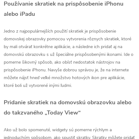
Používanie skratiek na prispôsobenie iPhonu
alebo iPadu
Jedno z najpopulárnejších použití skratiek je prispôsobenie
domovskej obrazovky pomocou vytvorenia rôznych skratiek, ktoré
by mali otvárať konkrétne aplikácie, a následne ich pridať aj na
domovskú obrazovku s už špeciálne prispôsobenými ikonami. Ide o
pomerne šikovný spôsob, ako obísť nedostatok nástrojov na
prispôsobenie iPhonu. Navyše dobrou správou je, že na internete
môžete nájsť hneď veľké množstvo hotových ikon pre aplikácie,
ktoré boli už vytvorené inými ľudmi.
Pridanie skratiek na domovskú obrazovku alebo
do takzvaného „Today View“
Ako už bolo spomenuté, widgety sú pomerne rýchlym a
jednoduchým spôsobom, ako spustiť skratky. Skratky môžete pridať