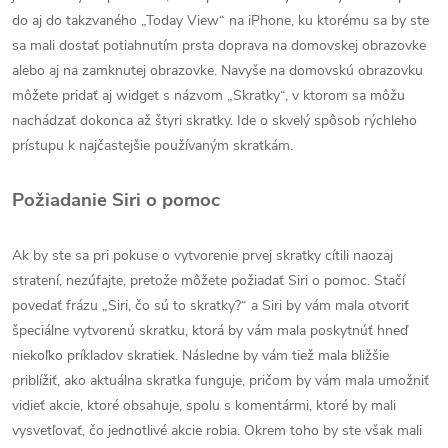
do aj do takzvaného „Today View“ na iPhone, ku ktorému sa by ste
sa mali dostať potiahnutím prsta doprava na domovskej obrazovke
alebo aj na zamknutej obrazovke. Navyše na domovskú obrazovku
môžete pridať aj widget s názvom „Skratky“, v ktorom sa môžu
nachádzať dokonca až štyri skratky. Ide o skvelý spôsob rýchleho
prístupu k najčastejšie používaným skratkám.
Požiadanie Siri o pomoc
Ak by ste sa pri pokuse o vytvorenie prvej skratky cítili naozaj
stratení, nezúfajte, pretože môžete požiadať Siri o pomoc. Stačí
povedať frázu „Siri, čo sú to skratky?“ a Siri by vám mala otvoriť
špeciálne vytvorenú skratku, ktorá by vám mala poskytnúť hneď
niekoľko príkladov skratiek. Následne by vám tiež mala bližšie
priblížiť, ako aktuálna skratka funguje, pričom by vám mala umožniť
vidieť akcie, ktoré obsahuje, spolu s komentármi, ktoré by mali
vysvetľovať, čo jednotlivé akcie robia. Okrem toho by ste však mali