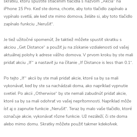
skratku, ktorú spustíte stlačením tlačidla s názvom „Akcia“ na
iPhone 15 Pro. Keď ste doma, chcete, aby toto tlačidlo zapínalo a
vypínalo svetlá, ale keď ste mimo domova, želáte si, aby toto tlačidlo
zapínalo funkciu „Nerušiť“.
Je tiež užitočné spomenúť, že taktiež môžete spustiť skratku s
akciou „Get Distance“ a použiť ju na získanie vzdialenosti od vašej
aktuálnej polohy k adrese vášho domova. V prvom kroku by ste mali
pridať akciu „If“ a nastaviť ju na čítanie „If Distance is less than 0.1“.
Po tejto „If“ akcii by ste mali pridať akcie, ktoré sa by sa mali
vykonávať, keď by ste sa nachádzali doma, ako napríklad vypnutie
svetiel. Po akcii „Otherwise“ by ste nemali zabudnúť pridať akcie,
ktoré sa by sa mali odohrať vo vašej neprítomnosti. Napríklad môže
ísť aj o zapnutie funkcie „Nerušiť“. Teraz by malo vaše tlačidlo, ktoré
označuje akcie, vykonávať rôzne funkcie. Už nezáleží, či ste doma
alebo mimo domu. Skratky môžete použiť takmer kdekoľvek.