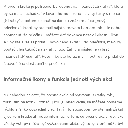
V prvom kroku je potrebné iba klepnúť na možnosť „Skratky“, ktorá
by sa mala nachádzať v ľavom hornom rohu hlavnej karty s menom
„Skratky“ a potom klepnúť na ikonku znázorňujúcu „nový
priečinok“, ktorú by ste mali nájsť v pravom hornom rohu. Je dobré
spomenúť, že priečinku môžete dať dokonca názov i vlastnú ikonu.
Ak by ste si želali pridať ľubovoľného skratku do priečinka, malo by
postačiť len ťuknúť na skratku, podržať ju a následne vybrať
možnosť „Presunúť“. Potom by ste ho už mali môcť rovno pridať do
ľubovoľného dostupného priečinka.
Informačné ikony a funkcia jednotlivých akcii
Ak náhodou neviete, čo presne akcia pri vytváraní skratky robí,
ťuknutím na ikonku označujúcu „i“ hneď vedľa, sa môžete pomerne
rýchlo a ľahko dozvedieť viac. Takýmto spôsobom by ste mali získať
aj celkom krátke zhrnutie informácií o tom, čo presne akcia robí, aké
všetky vstupy môžu byť vyžadované, alebo výstupy, ktoré môžu byť