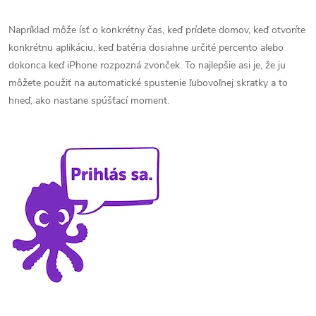
Napríklad môže ísť o konkrétny čas, keď prídete domov, keď otvoríte
konkrétnu aplikáciu, keď batéria dosiahne určité percento alebo
dokonca keď iPhone rozpozná zvonček. To najlepšie asi je, že ju
môžete použiť na automatické spustenie ľubovoľnej skratky a to
hneď, ako nastane spúšťací moment.