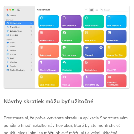
Návrhy skratiek môžu byť užitočné
Predstavte si, že práve vytvárate skratku a aplikácia Shortcuts vám
ponúkne hneď niekoľko návrhov akcií, ktoré by ste mohli chcieť
použiť. Medzi nimi sa môžu objaviť môžu aj tie veľmi užitočné,