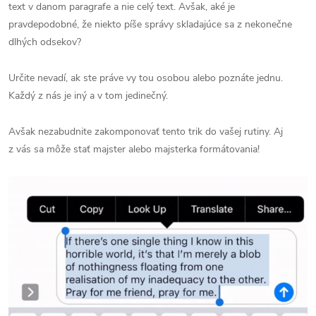
text v danom paragrafe a nie celý text. Avšak, aké je
pravdepodobné, že niekto píše správy skladajúce sa z nekonečne
dlhých odsekov?
Určite nevadí, ak ste práve vy tou osobou alebo poznáte jednu.
Každý z nás je iný a v tom jedinečný.
Avšak nezabudnite zakomponovať tento trik do vašej rutiny. Aj
z vás sa môže stať majster alebo majsterka formátovania!