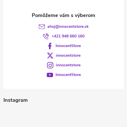
e
ahoj
@
innocentstore.sk
+421 948 660 160
InnocentStore
innocentstore
innocentstore
InnocentStore
Instagram