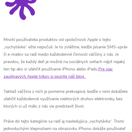
Mnohí používatelia produktov od spoločnosti Apple o tejto
„vychytávke“ ešte nepočuli. Je to zvláštne, keďže písanie SMS-správ
či e-mailov sa radí medzi každodenné činnosti väčšiny z nás. Je
pravdou, že každý deň je možné na sociálnych sieťach nájsť nejaký
ten tip ako si uľahčiť používanie iPhonu alebo iPadu.
Pre viac
zaujímavých Apple trikov si pozrite náš blog.
Taktiež väčšina z nich je pomerne prekvapivá, keďže s nimi dokážete
uľahčiť každodenné využívanie niektorých druhov elektroniky, bez
ktorých si už málo z nás vie predstaviť život.
Práve do tejto kategórie sa radí aj nasledujúca „vychytávka“. Tromi
jednoduchými klepnutiami na obrazovku iPhonu dokáže používateľ