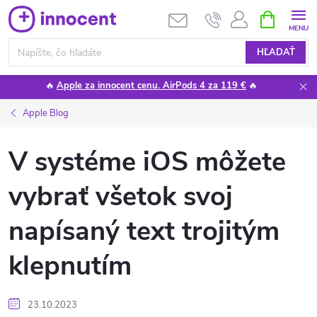
Prejsť
NÁKUPN
KOŠÍK
na
obsah
HĽADAŤ
🔥
Apple za innocent cenu. AirPods 4 za 119 €
🔥
Apple Blog
V systéme iOS môžete
vybrať všetok svoj
napísaný text trojitým
klepnutím
23.10.2023