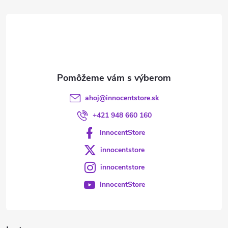
t
i
e
ahoj
@
innocentstore.sk
+421 948 660 160
InnocentStore
innocentstore
innocentstore
InnocentStore