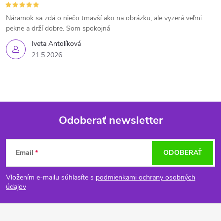
Náramok sa zdá o niečo tmavší ako na obrázku, ale vyzerá veľmi
pekne a drží dobre. Som spokojná
Iveta Antolíková
21.5.2026
Odoberať newsletter
Z
Email
ODOBERAŤ
á
Vložením e-mailu súhlasíte s
podmienkami ochrany osobných
p
údajov
ä