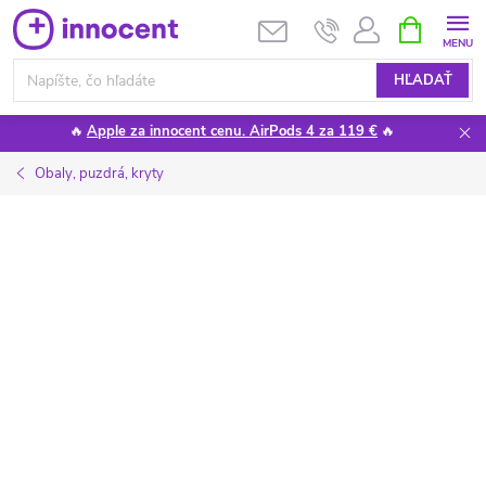
Prejsť
NÁKUPN
KOŠÍK
na
obsah
HĽADAŤ
🔥
Apple za innocent cenu. AirPods 4 za 119 €
🔥
Obaly, puzdrá, kryty