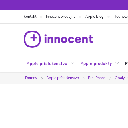
Prejsť
na
Kontakt
Innocent predajňa
Apple Blog
Hodnote
obsah
Apple príslušenstvo
Apple produkty
P
Domov
Apple príslušenstvo
Pre iPhone
Obaly, 