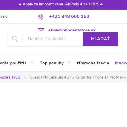
🔥
Apple za innocent cenu. AirPods 4 za 119 €
🔥
+421 948 660 160
nie obchodu
Poradňa
Apple návody a tipy
Najčastejšie otázky
ahoj@innocentstore.sk
HĽADAŤ
odľa použitia
Top ponuky
♥︎Personalizácia
Innoc
puzdrá, kryty
Guess TPU Case Big 4G Full Glitter for iPhone 14 Pro Max -