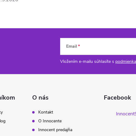
Email
Vložením e-mailu súhlasíte s
podmienka
níkom
O nás
Facebook
ky
Kontakt
Innocent
log
O Innocente
Innocent predajňa