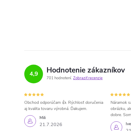
Hodnotenie zákazníkov
4,9
701 hodnotení
Zobraziť recenzie
Obchod odporúčam 👍. Rýchlosť doručenia
Náramok sa
aj kvalita tovaru výrobná. Ďakujem.
obrázku, al
dobre. Som
Mili
Iv
21.7.2026
21