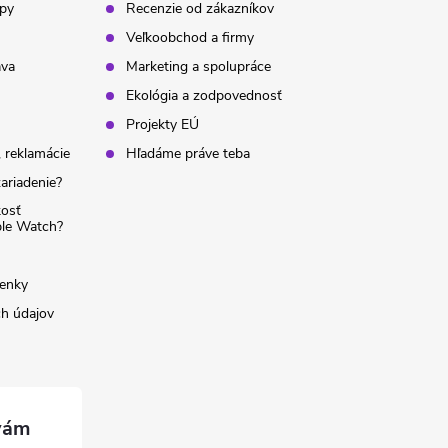
ipy
Recenzie od zákazníkov
Veľkoobchod a firmy
ava
Marketing a spolupráce
Ekológia a zodpovednosť
Projekty EÚ
 reklamácie
Hľadáme práve teba
ariadenie?
kosť
ple Watch?
enky
h údajov