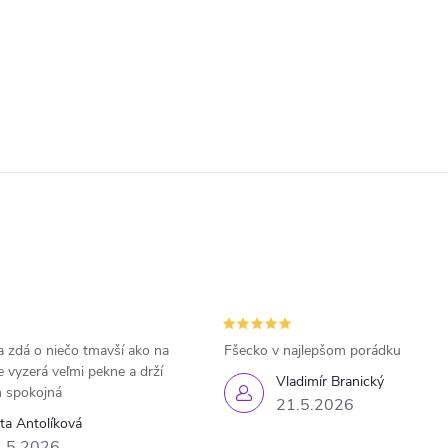
 zdá o niečo tmavší ako na
Fšecko v najlepšom porádku
e vyzerá veľmi pekne a drží
Vladimír Branický
 spokojná
21.5.2026
eta Antolíková
.5.2026