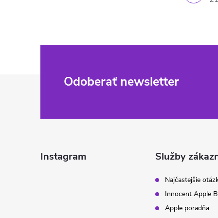
Z
Odoberať newsletter
á
p
ä
Instagram
Služby zákaz
t
Najčastejšie otáz
Innocent Apple B
i
Apple poradňa