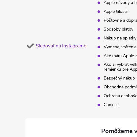
Apple návody a t
e
Apple Glosár
Poštovné a dopr
Spôsoby platby
Nákup na splátky
Sledovať na Instagrame
Výmena, vrátenie,
Aké mám Apple z
Ako si vybrať veľ
remienku pre Ap
Bezpečný nákup
Obchodné podmi
Ochrana osobnýc
Cookies