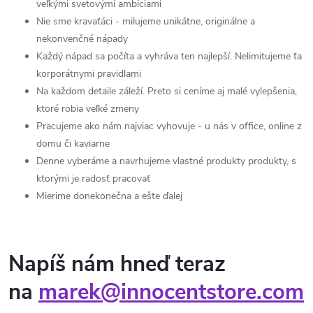
veľkými svetovými ambíciami
Nie sme kravaťáci - milujeme unikátne, originálne a
nekonvenčné nápady
Každý nápad sa počíta a vyhráva ten najlepší. Nelimitujeme ťa
korporátnymi pravidlami
Na každom detaile záleží. Preto si ceníme aj malé vylepšenia,
ktoré robia veľké zmeny
Pracujeme ako nám najviac vyhovuje - u nás v office, online z
domu či kaviarne
Denne vyberáme a navrhujeme vlastné produkty produkty, s
ktorými je radosť pracovať
Mierime donekonečna a ešte ďalej
Napíš nám hneď teraz
na
marek@innocentstore.com