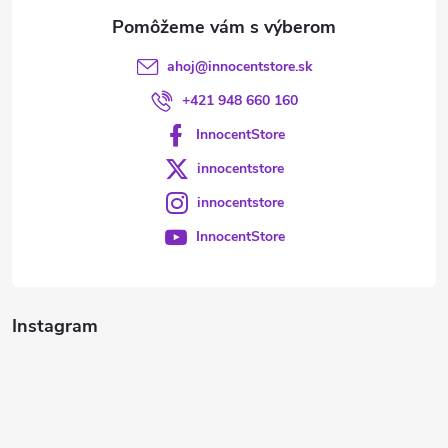
e
ahoj
@
innocentstore.sk
+421 948 660 160
InnocentStore
innocentstore
innocentstore
InnocentStore
Instagram