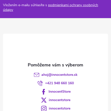
á
Vložením e-mailu súhlasíte s
podmienkami ochrany osobných
p
údajov
ä
t
i
e
ahoj
@
innocentstore.sk
+421 948 660 160
InnocentStore
innocentstore
innocentstore