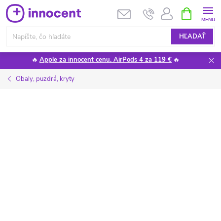
Prejsť
NÁKUPN
KOŠÍK
na
obsah
HĽADAŤ
🔥
Apple za innocent cenu. AirPods 4 za 119 €
🔥
Obaly, puzdrá, kryty