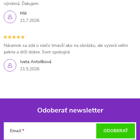
výrobná. Ďakujem.
Mili
21.7.2026
Náramok sa zdá o niečo tmavší ako na obrázku, ale vyzerá veľmi
pekne a drží dobre. Som spokojná
Iveta Antolíková
21.5.2026
Odoberať newsletter
Z
Email
ODOBERAŤ