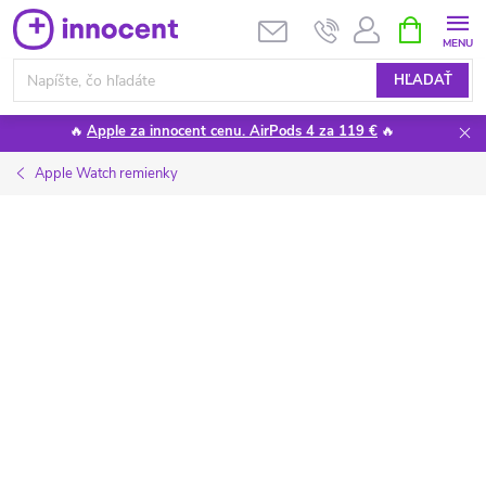
Prejsť
NÁKUPN
KOŠÍK
na
obsah
HĽADAŤ
🔥
Apple za innocent cenu. AirPods 4 za 119 €
🔥
Apple Watch remienky