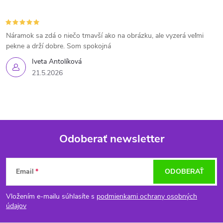
Náramok sa zdá o niečo tmavší ako na obrázku, ale vyzerá veľmi
pekne a drží dobre. Som spokojná
Iveta Antolíková
21.5.2026
Odoberať newsletter
Z
Email
ODOBERAŤ
á
Vložením e-mailu súhlasíte s
podmienkami ochrany osobných
p
údajov