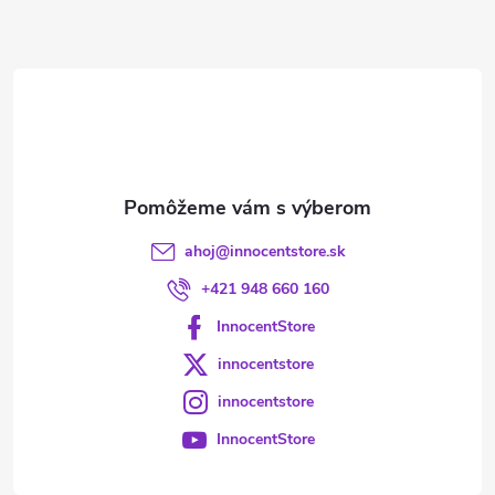
ä
t
i
e
ahoj
@
innocentstore.sk
+421 948 660 160
InnocentStore
innocentstore
innocentstore
InnocentStore