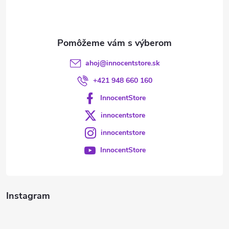
i
e
ahoj
@
innocentstore.sk
+421 948 660 160
InnocentStore
innocentstore
innocentstore
InnocentStore
Instagram