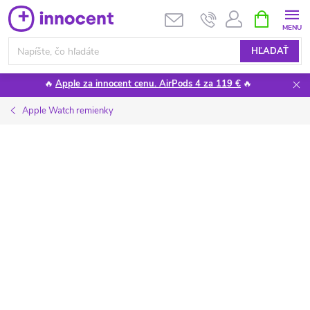
Prejsť
NÁKUPN
KOŠÍK
na
obsah
HĽADAŤ
🔥
Apple za innocent cenu. AirPods 4 za 119 €
🔥
Apple Watch remienky