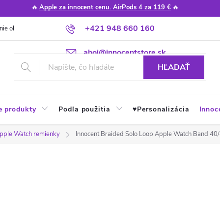
🔥
Apple za innocent cenu. AirPods 4 za 119 €
🔥
+421 948 660 160
nie obchodu
Poradňa
Apple návody a tipy
Najčastejšie otázky
ahoj@innocentstore.sk
HĽADAŤ
e produkty
Podľa použitia
♥︎Personalizácia
Innoc
pple Watch remienky
Innocent Braided Solo Loop Apple Watch Band 4