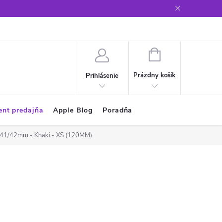
Glosár
NÁKUPNÝ
KOŠÍK
Prázdny košík
Prihlásenie
ent predajňa
Apple Blog
Poradňa
0/41/42mm - Khaki - XS (120MM)