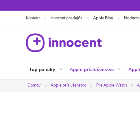
Prejsť
na
Kontakt
Innocent predajňa
Apple Blog
Hodnote
obsah
Top ponuky
Apple príslušenstvo
Appl
Domov
Apple príslušenstvo
Pre Apple Watch
A