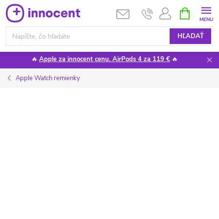
Prejsť
NÁKUPN
KOŠÍK
na
obsah
HĽADAŤ
🔥
Apple za innocent cenu. AirPods 4 za 119 €
🔥
Apple Watch remienky