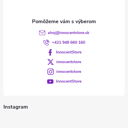
i
e
ahoj
@
innocentstore.sk
+421 948 660 160
InnocentStore
innocentstore
innocentstore
InnocentStore
Instagram