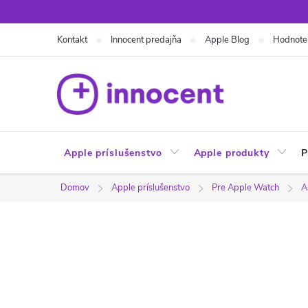
Prejsť
na
Kontakt
Innocent predajňa
Apple Blog
Hodnote
obsah
Apple príslušenstvo
Apple produkty
P
Domov
Apple príslušenstvo
Pre Apple Watch
A