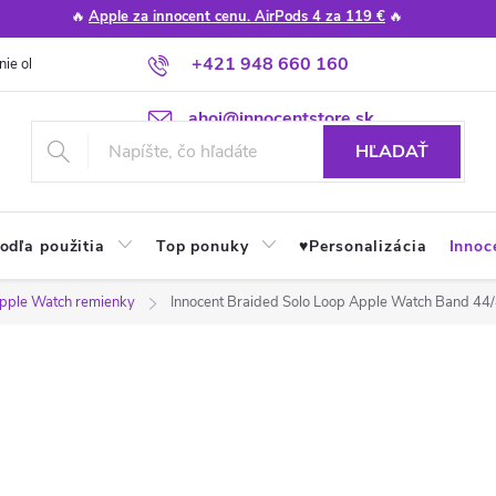
🔥
Apple za innocent cenu. AirPods 4 za 119 €
🔥
+421 948 660 160
nie obchodu
Poradňa
Apple návody a tipy
Najčastejšie otázky
ahoj@innocentstore.sk
HĽADAŤ
odľa použitia
Top ponuky
♥︎Personalizácia
Innoc
pple Watch remienky
Innocent Braided Solo Loop Apple Watch Band 4