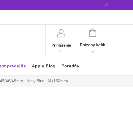
Glosár
NÁKUPNÝ
KOŠÍK
Prázdny košík
Prihlásenie
ent predajňa
Apple Blog
Poradňa
4/45/46/49mm - Navy Blue - M (160mm)