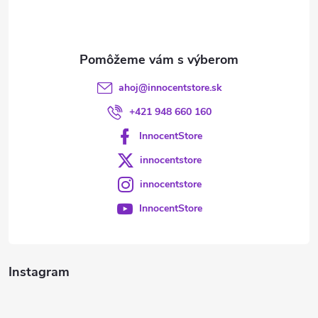
i
e
ahoj
@
innocentstore.sk
+421 948 660 160
InnocentStore
innocentstore
innocentstore
InnocentStore
Instagram