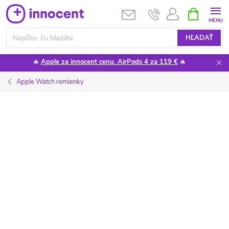
Prejsť
NÁKUPN
KOŠÍK
na
obsah
HĽADAŤ
🔥
Apple za innocent cenu. AirPods 4 za 119 €
🔥
Apple Watch remienky