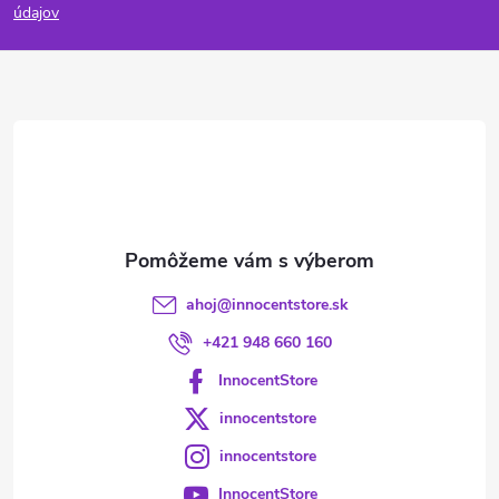
p
údajov
ä
t
i
e
ahoj
@
innocentstore.sk
+421 948 660 160
InnocentStore
innocentstore
innocentstore
InnocentStore