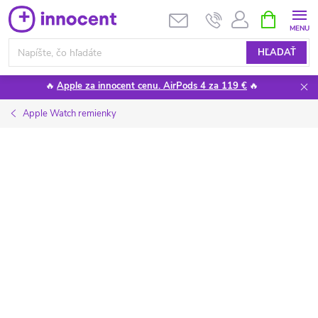
Prejsť
NÁKUPN
KOŠÍK
na
obsah
HĽADAŤ
🔥
Apple za innocent cenu. AirPods 4 za 119 €
🔥
Apple Watch remienky