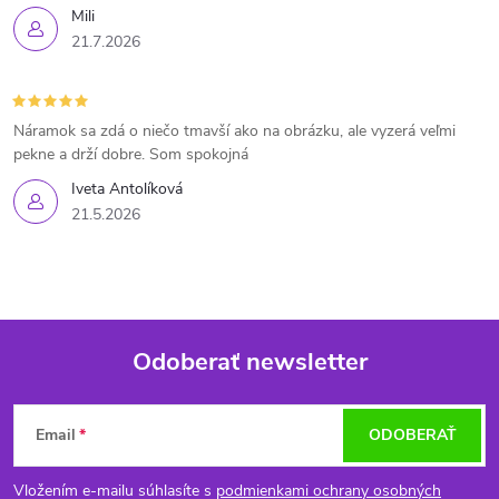
Mili
21.7.2026
Náramok sa zdá o niečo tmavší ako na obrázku, ale vyzerá veľmi
pekne a drží dobre. Som spokojná
Iveta Antolíková
21.5.2026
Odoberať newsletter
Z
Email
ODOBERAŤ
á
Vložením e-mailu súhlasíte s
podmienkami ochrany osobných