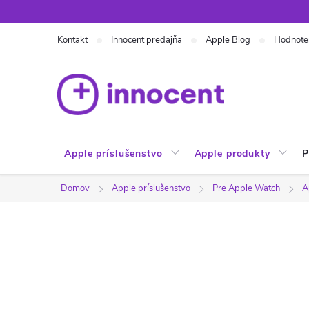
Prejsť
na
Kontakt
Innocent predajňa
Apple Blog
Hodnote
obsah
Apple príslušenstvo
Apple produkty
P
Domov
Apple príslušenstvo
Pre Apple Watch
A