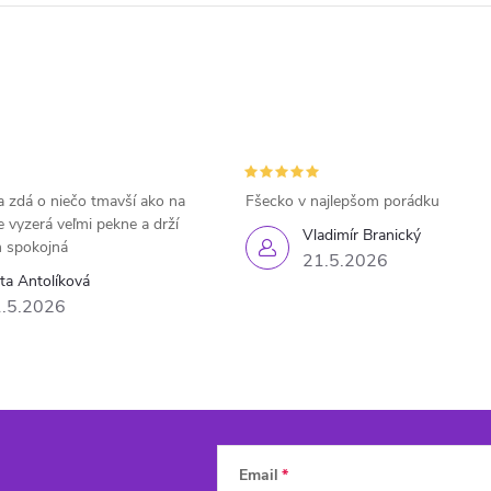
 zdá o niečo tmavší ako na
Fšecko v najlepšom porádku
e vyzerá veľmi pekne a drží
Vladimír Branický
 spokojná
21.5.2026
eta Antolíková
.5.2026
Email