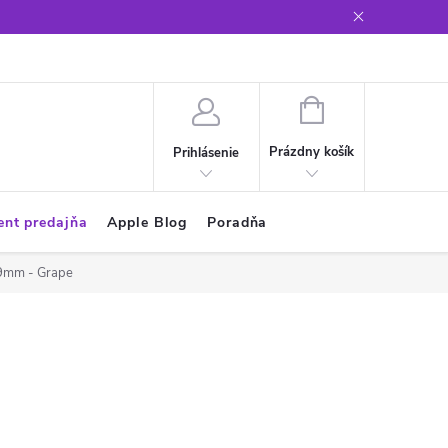
Glosár
NÁKUPNÝ
KOŠÍK
Prázdny košík
Prihlásenie
ent predajňa
Apple Blog
Poradňa
49mm - Grape