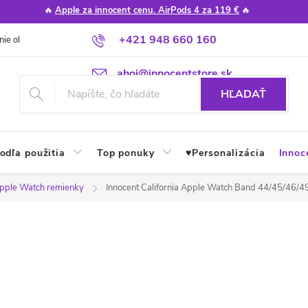
🔥
Apple za innocent cenu. AirPods 4 za 119 €
🔥
+421 948 660 160
nie obchodu
Poradňa
Apple návody a tipy
Najčastejšie otázky
ahoj@innocentstore.sk
HĽADAŤ
odľa použitia
Top ponuky
♥︎Personalizácia
Innoc
pple Watch remienky
Innocent California Apple Watch Band 44/45/46/