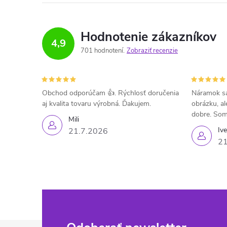
Hodnotenie zákazníkov
4,9
701 hodnotení
Zobraziť recenzie
Obchod odporúčam 👍. Rýchlosť doručenia
Náramok sa
aj kvalita tovaru výrobná. Ďakujem.
obrázku, al
dobre. Som
Mili
Iv
21.7.2026
21