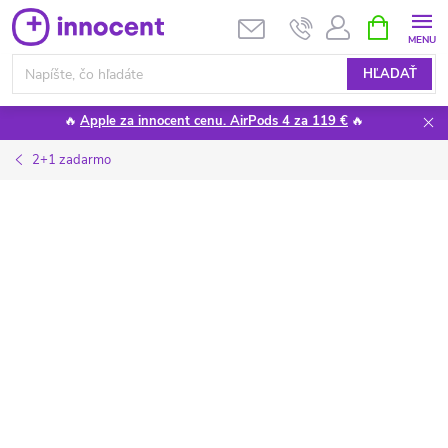
Prejsť
NÁKUPN
KOŠÍK
na
obsah
HĽADAŤ
🔥
Apple za innocent cenu. AirPods 4 za 119 €
🔥
2+1 zadarmo