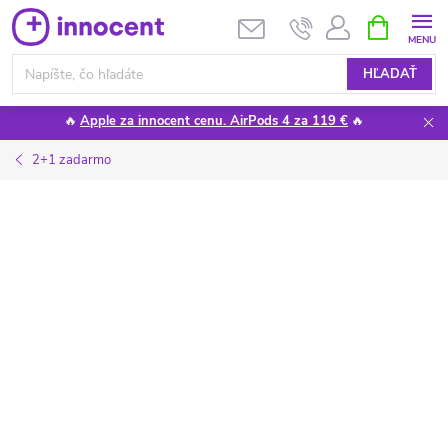
Prejsť
NÁKUPN
KOŠÍK
na
obsah
HĽADAŤ
🔥
Apple za innocent cenu. AirPods 4 za 119 €
🔥
2+1 zadarmo