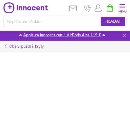
Prejsť
NÁKUPN
KOŠÍK
na
obsah
HĽADAŤ
🔥
Apple za innocent cenu. AirPods 4 za 119 €
🔥
Obaly, puzdrá, kryty