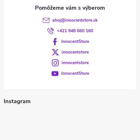
e
ahoj
@
innocentstore.sk
+421 948 660 160
InnocentStore
innocentstore
innocentstore
InnocentStore
Instagram