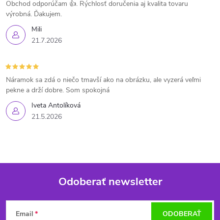
Obchod odporúčam 👍. Rýchlosť doručenia aj kvalita tovaru
výrobná. Ďakujem.
Mili
21.7.2026
Náramok sa zdá o niečo tmavší ako na obrázku, ale vyzerá veľmi
pekne a drží dobre. Som spokojná
Iveta Antolíková
21.5.2026
Odoberať newsletter
Z
Email
ODOBERAŤ