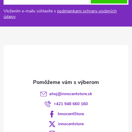
á
Vložením e-mailu súhlasíte s
podmienkami ochrany osobných
p
údajov
ä
t
i
e
ahoj
@
innocentstore.sk
+421 948 660 160
InnocentStore
innocentstore