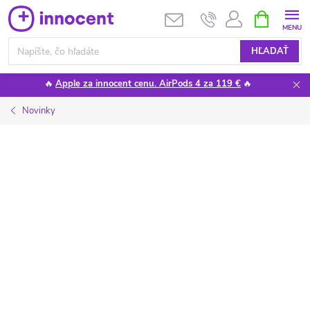
Prejsť
NÁKUPN
KOŠÍK
na
obsah
HĽADAŤ
🔥
Apple za innocent cenu. AirPods 4 za 119 €
🔥
Novinky