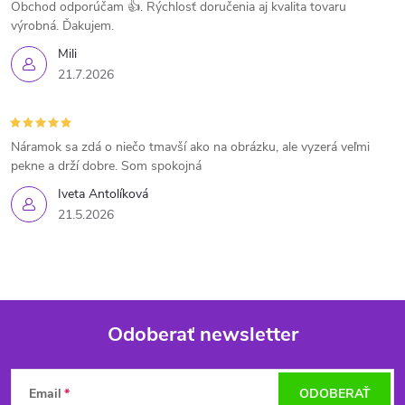
Obchod odporúčam 👍. Rýchlosť doručenia aj kvalita tovaru
výrobná. Ďakujem.
Mili
21.7.2026
Náramok sa zdá o niečo tmavší ako na obrázku, ale vyzerá veľmi
pekne a drží dobre. Som spokojná
Iveta Antolíková
21.5.2026
Odoberať newsletter
Z
Email
ODOBERAŤ