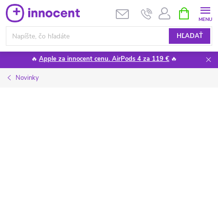
Prejsť
NÁKUPN
KOŠÍK
na
obsah
HĽADAŤ
🔥
Apple za innocent cenu. AirPods 4 za 119 €
🔥
Novinky