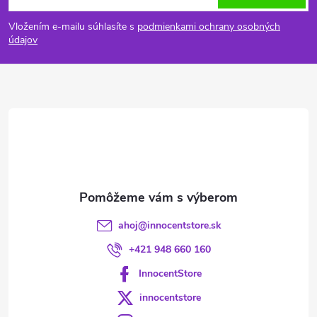
á
Vložením e-mailu súhlasíte s
podmienkami ochrany osobných
p
údajov
ä
t
i
e
ahoj
@
innocentstore.sk
+421 948 660 160
InnocentStore
innocentstore