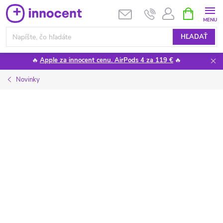
Prejsť
NÁKUPN
KOŠÍK
na
obsah
HĽADAŤ
🔥
Apple za innocent cenu. AirPods 4 za 119 €
🔥
Novinky