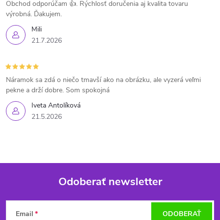
Obchod odporúčam 👍. Rýchlosť doručenia aj kvalita tovaru
výrobná. Ďakujem.
Mili
21.7.2026
Náramok sa zdá o niečo tmavší ako na obrázku, ale vyzerá veľmi
pekne a drží dobre. Som spokojná
Iveta Antolíková
21.5.2026
Odoberať newsletter
Z
Email
ODOBERAŤ