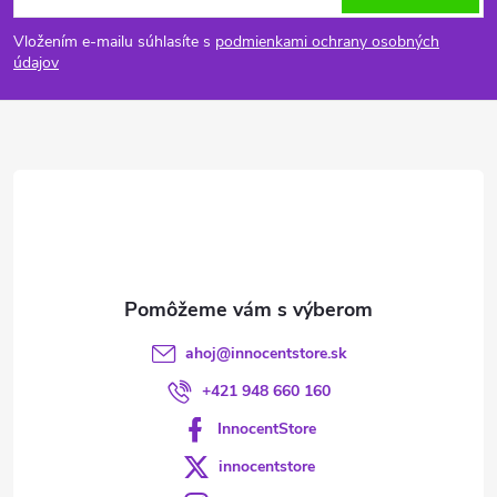
á
Vložením e-mailu súhlasíte s
podmienkami ochrany osobných
p
údajov
ä
t
i
e
ahoj
@
innocentstore.sk
+421 948 660 160
InnocentStore
innocentstore