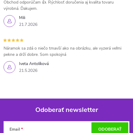
Obchod odporúčam 👍. Rýchlosť doručenia aj kvalita tovaru
výrobná. Ďakujem.
Mili
21.7.2026
Náramok sa zdá o niečo tmavší ako na obrázku, ale vyzerá veľmi
pekne a drží dobre. Som spokojná
Iveta Antolíková
21.5.2026
Odoberať newsletter
Z
Email
ODOBERAŤ