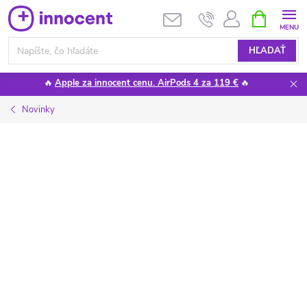
Prejsť
NÁKUPN
KOŠÍK
na
obsah
HĽADAŤ
🔥
Apple za innocent cenu. AirPods 4 za 119 €
🔥
Novinky