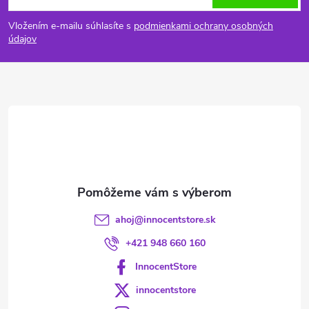
á
Vložením e-mailu súhlasíte s
podmienkami ochrany osobných
p
údajov
ä
t
i
e
ahoj
@
innocentstore.sk
+421 948 660 160
InnocentStore
innocentstore