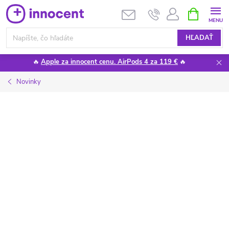
Prejsť
NÁKUPN
KOŠÍK
na
obsah
HĽADAŤ
🔥
Apple za innocent cenu. AirPods 4 za 119 €
🔥
Novinky