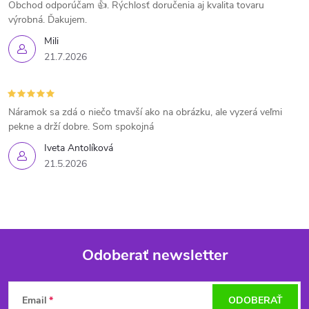
Obchod odporúčam 👍. Rýchlosť doručenia aj kvalita tovaru
výrobná. Ďakujem.
Mili
21.7.2026
Náramok sa zdá o niečo tmavší ako na obrázku, ale vyzerá veľmi
pekne a drží dobre. Som spokojná
Iveta Antolíková
21.5.2026
Odoberať newsletter
Z
Email
ODOBERAŤ