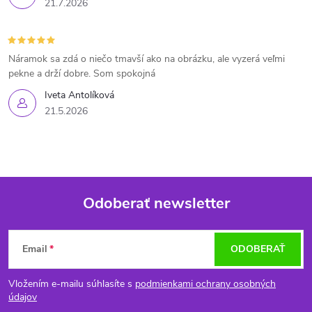
21.7.2026
Náramok sa zdá o niečo tmavší ako na obrázku, ale vyzerá veľmi
pekne a drží dobre. Som spokojná
Iveta Antolíková
21.5.2026
Odoberať newsletter
Z
Email
ODOBERAŤ
á
Vložením e-mailu súhlasíte s
podmienkami ochrany osobných
p
údajov