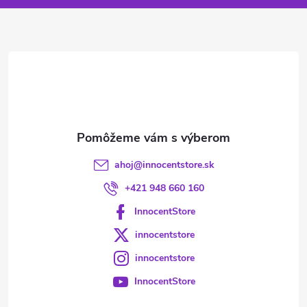
ä
t
i
e
ahoj
@
innocentstore.sk
+421 948 660 160
InnocentStore
innocentstore
innocentstore
InnocentStore