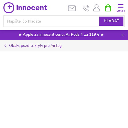
Prejsť
NÁKUPN
KOŠÍK
na
obsah
HĽADAŤ
🔥
Apple za innocent cenu. AirPods 4 za 119 €
🔥
Obaly, puzdrá, kryty pre AirTag