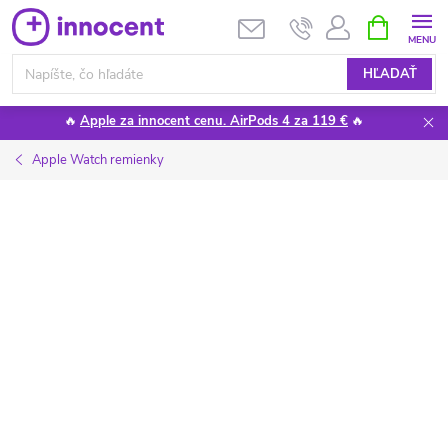
Prejsť
NÁKUPN
KOŠÍK
na
obsah
HĽADAŤ
🔥
Apple za innocent cenu. AirPods 4 za 119 €
🔥
Apple Watch remienky