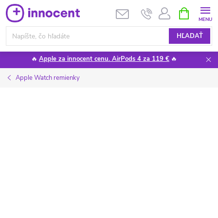
Prejsť
NÁKUPN
KOŠÍK
na
obsah
HĽADAŤ
🔥
Apple za innocent cenu. AirPods 4 za 119 €
🔥
Apple Watch remienky