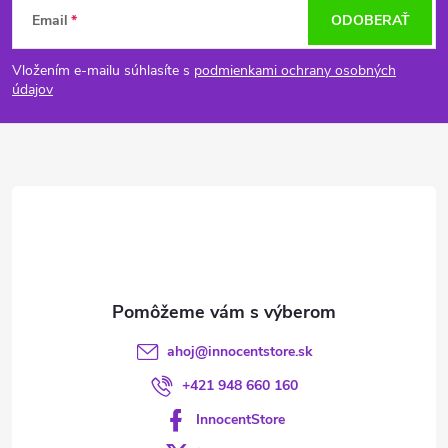
Z
Email
ODOBERAŤ
á
Vložením e-mailu súhlasíte s
podmienkami ochrany osobných
p
údajov
ä
t
i
e
ahoj
@
innocentstore.sk
+421 948 660 160
InnocentStore