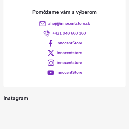
e
ahoj
@
innocentstore.sk
+421 948 660 160
InnocentStore
innocentstore
innocentstore
InnocentStore
Instagram