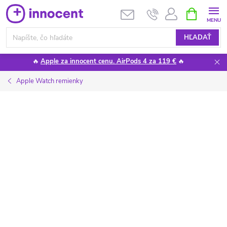
Prejsť
NÁKUPN
KOŠÍK
na
obsah
HĽADAŤ
🔥
Apple za innocent cenu. AirPods 4 za 119 €
🔥
Apple Watch remienky