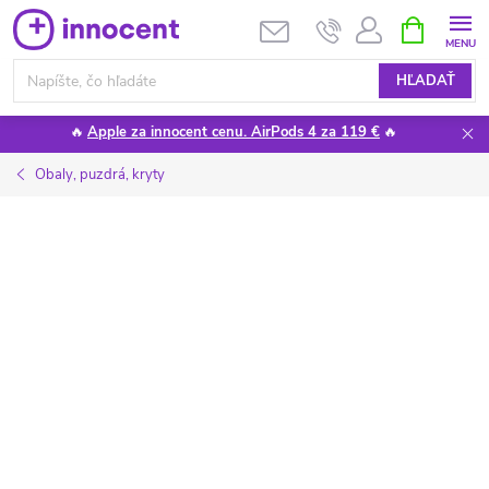
Prejsť
NÁKUPN
KOŠÍK
na
obsah
HĽADAŤ
🔥
Apple za innocent cenu. AirPods 4 za 119 €
🔥
Obaly, puzdrá, kryty