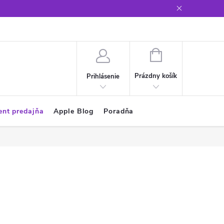
Glosár
NÁKUPNÝ
KOŠÍK
Prázdny košík
Prihlásenie
ent predajňa
Apple Blog
Poradňa