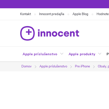
Prejsť
na
Kontakt
Innocent predajňa
Apple Blog
Hodnote
obsah
Apple príslušenstvo
Apple produkty
P
Domov
Apple príslušenstvo
Pre iPhone
Obaly, 