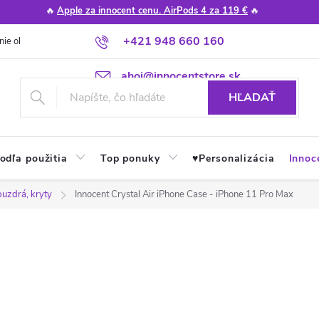
🔥
Apple za innocent cenu. AirPods 4 za 119 €
🔥
+421 948 660 160
nie obchodu
Poradňa
Apple návody a tipy
Najčastejšie otázky
ahoj@innocentstore.sk
HĽADAŤ
odľa použitia
Top ponuky
♥︎Personalizácia
Innoc
puzdrá, kryty
Innocent Crystal Air iPhone Case - iPhone 11 Pro Max