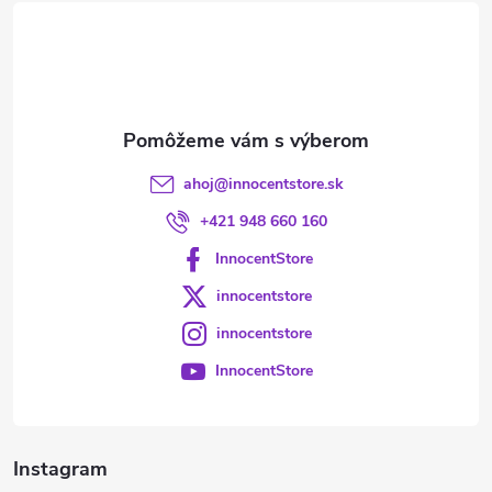
t
i
e
ahoj
@
innocentstore.sk
+421 948 660 160
InnocentStore
innocentstore
innocentstore
InnocentStore
Instagram