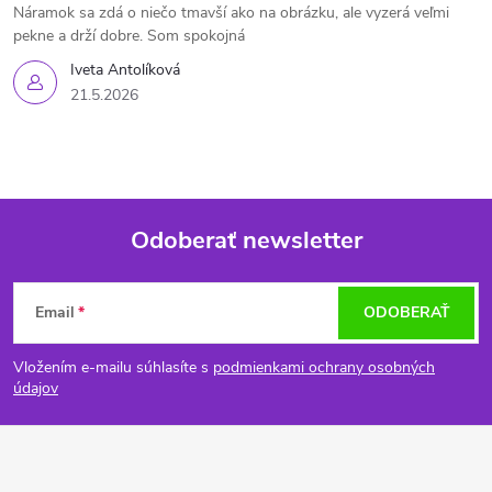
Náramok sa zdá o niečo tmavší ako na obrázku, ale vyzerá veľmi
pekne a drží dobre. Som spokojná
Iveta Antolíková
21.5.2026
Odoberať newsletter
Z
Email
ODOBERAŤ
á
Vložením e-mailu súhlasíte s
podmienkami ochrany osobných
p
údajov
ä