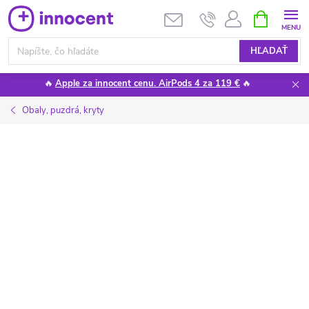
Prejsť
NÁKUPN
KOŠÍK
na
obsah
HĽADAŤ
🔥
Apple za innocent cenu. AirPods 4 za 119 €
🔥
Obaly, puzdrá, kryty