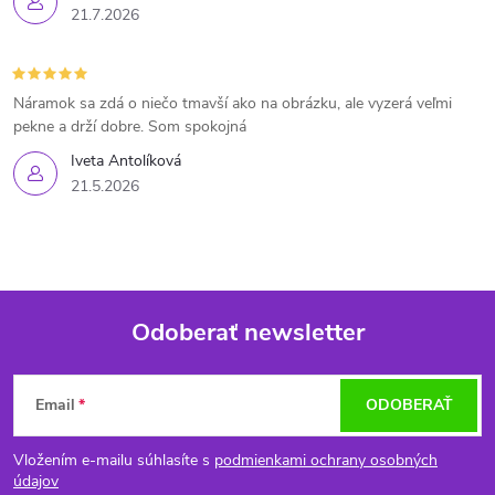
21.7.2026
Náramok sa zdá o niečo tmavší ako na obrázku, ale vyzerá veľmi
pekne a drží dobre. Som spokojná
Iveta Antolíková
21.5.2026
Odoberať newsletter
Z
Email
ODOBERAŤ
á
Vložením e-mailu súhlasíte s
podmienkami ochrany osobných
p
údajov