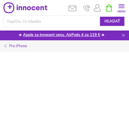
Prejsť
NÁKUPN
KOŠÍK
na
obsah
HĽADAŤ
🔥
Apple za innocent cenu. AirPods 4 za 119 €
🔥
Pre iPhone