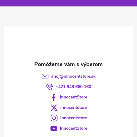
ä
t
i
e
ahoj
@
innocentstore.sk
+421 948 660 160
InnocentStore
innocentstore
innocentstore
InnocentStore