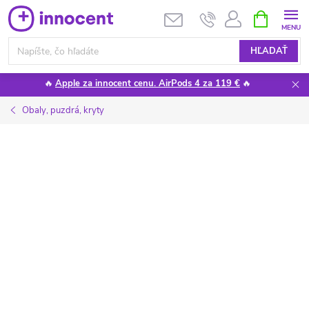
Prejsť
NÁKUPN
KOŠÍK
na
obsah
HĽADAŤ
🔥
Apple za innocent cenu. AirPods 4 za 119 €
🔥
Obaly, puzdrá, kryty