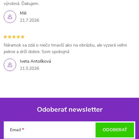
výrobná. Ďakujem.
Mili
21.7.2026
Náramok sa zdá o niečo tmavší ako na obrázku, ale vyzerá veľmi
pekne a drží dobre. Som spokojná
Iveta Antolíková
21.5.2026
Odoberať newsletter
Z
Email
ODOBERAŤ