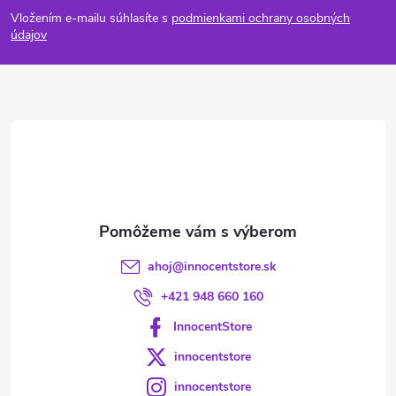
á
Vložením e-mailu súhlasíte s
podmienkami ochrany osobných
p
údajov
ä
t
i
e
ahoj
@
innocentstore.sk
+421 948 660 160
InnocentStore
innocentstore
innocentstore