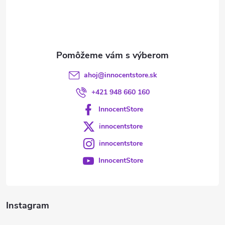
i
e
ahoj
@
innocentstore.sk
+421 948 660 160
InnocentStore
innocentstore
innocentstore
InnocentStore
Instagram