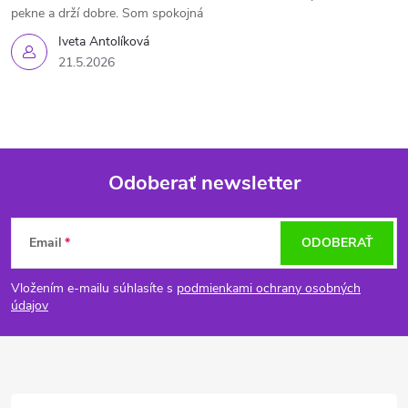
pekne a drží dobre. Som spokojná
Iveta Antolíková
21.5.2026
Odoberať newsletter
Z
Email
ODOBERAŤ
á
Vložením e-mailu súhlasíte s
podmienkami ochrany osobných
p
údajov
ä
t