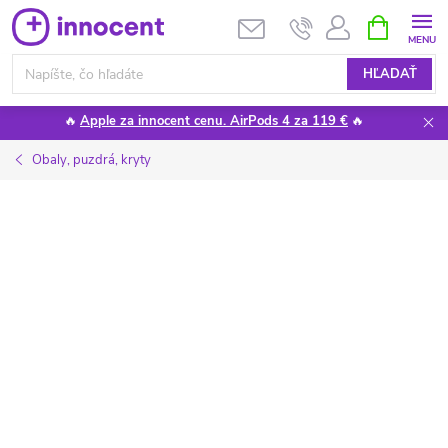
Prejsť
NÁKUPN
KOŠÍK
na
obsah
HĽADAŤ
🔥
Apple za innocent cenu. AirPods 4 za 119 €
🔥
Obaly, puzdrá, kryty