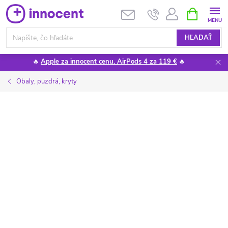
Prejsť
NÁKUPN
KOŠÍK
na
obsah
HĽADAŤ
🔥
Apple za innocent cenu. AirPods 4 za 119 €
🔥
Obaly, puzdrá, kryty