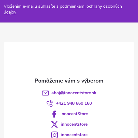
á
Vložením e-mailu súhlasíte s
podmienkami ochrany osobných
p
údajov
ä
t
i
e
ahoj
@
innocentstore.sk
+421 948 660 160
InnocentStore
innocentstore
innocentstore