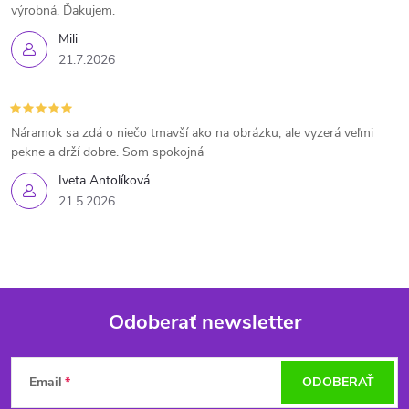
výrobná. Ďakujem.
Mili
21.7.2026
Náramok sa zdá o niečo tmavší ako na obrázku, ale vyzerá veľmi
pekne a drží dobre. Som spokojná
Iveta Antolíková
21.5.2026
Odoberať newsletter
Z
Email
ODOBERAŤ