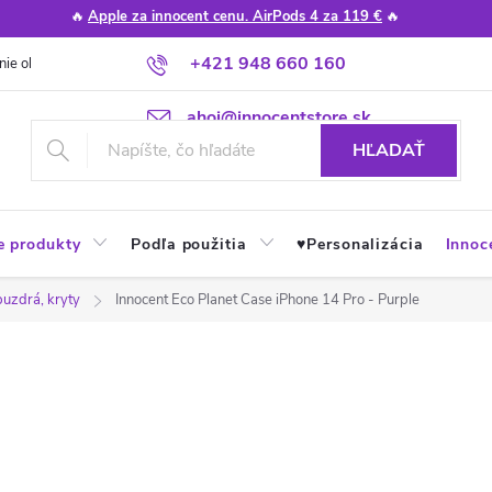
🔥
Apple za innocent cenu. AirPods 4 za 119 €
🔥
+421 948 660 160
nie obchodu
Poradňa
Apple návody a tipy
Najčastejšie otázky
ahoj@innocentstore.sk
HĽADAŤ
e produkty
Podľa použitia
♥︎Personalizácia
Innoc
puzdrá, kryty
Innocent Eco Planet Case iPhone 14 Pro - Purple