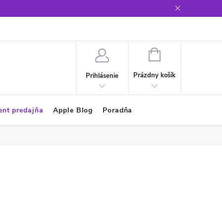
Glosár
NÁKUPNÝ
KOŠÍK
Prázdny košík
Prihlásenie
ent predajňa
Apple Blog
Poradňa