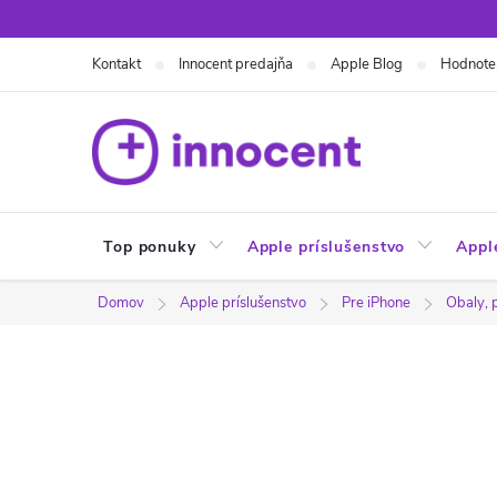
Prejsť
na
Kontakt
Innocent predajňa
Apple Blog
Hodnote
obsah
Top ponuky
Apple príslušenstvo
Appl
Domov
Apple príslušenstvo
Pre iPhone
Obaly, 