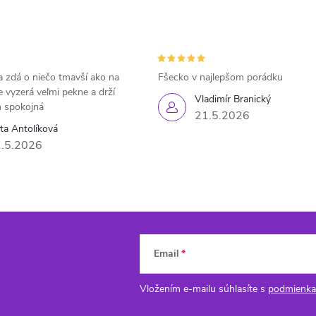
 zdá o niečo tmavší ako na
Fšecko v najlepšom porádku
e vyzerá veľmi pekne a drží
Vladimír Branický
 spokojná
21.5.2026
eta Antolíková
.5.2026
Email
Vložením e-mailu súhlasíte s
podmienka