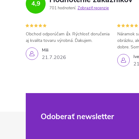
4,9
701 hodnotení
Zobraziť recenzie
Obchod odporúčam 👍. Rýchlosť doručenia
Náramok sa
aj kvalita tovaru výrobná. Ďakujem.
obrázku, al
dobre. Som
Mili
Iv
21.7.2026
21
Z
Odoberať newsletter
á