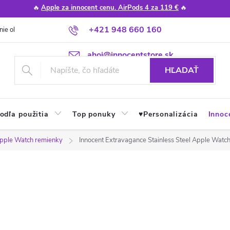
🔥
Apple za innocent cenu. AirPods 4 za 119 €
🔥
+421 948 660 160
nie obchodu
Poradňa
Apple návody a tipy
Najčastejšie otázky
ahoj@innocentstore.sk
HĽADAŤ
odľa použitia
Top ponuky
♥︎Personalizácia
Innoc
pple Watch remienky
Innocent Extravagance Stainless Steel Apple Watc