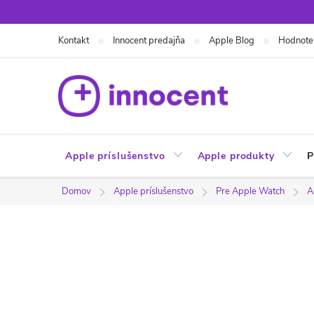
Prejsť
na
Kontakt
Innocent predajňa
Apple Blog
Hodnote
obsah
Apple príslušenstvo
Apple produkty
P
Domov
Apple príslušenstvo
Pre Apple Watch
A