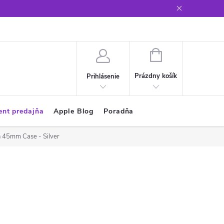
Glosár
NÁKUPNÝ
KOŠÍK
Prázdny košík
Prihlásenie
ent predajňa
Apple Blog
Poradňa
h 45mm Case - Silver