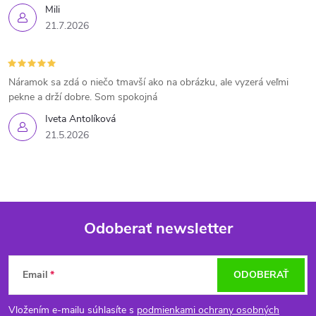
Mili
21.7.2026
Náramok sa zdá o niečo tmavší ako na obrázku, ale vyzerá veľmi
pekne a drží dobre. Som spokojná
Iveta Antolíková
21.5.2026
Odoberať newsletter
Z
Email
ODOBERAŤ
á
Vložením e-mailu súhlasíte s
podmienkami ochrany osobných