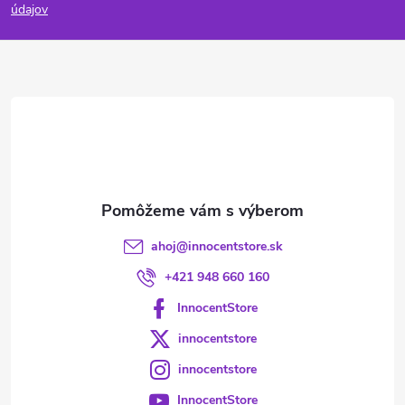
p
údajov
ä
t
i
e
ahoj
@
innocentstore.sk
+421 948 660 160
InnocentStore
innocentstore
innocentstore
InnocentStore