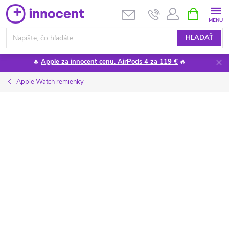
Prejsť
NÁKUPN
KOŠÍK
na
obsah
HĽADAŤ
🔥
Apple za innocent cenu. AirPods 4 za 119 €
🔥
Apple Watch remienky