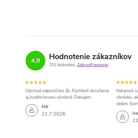
Hodnotenie zákazníkov
4,9
701 hodnotení
Zobraziť recenzie
Obchod odporúčam 👍. Rýchlosť doručenia
Náramok sa
aj kvalita tovaru výrobná. Ďakujem.
obrázku, al
dobre. Som
Mili
Iv
21.7.2026
21