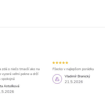
 zdá o niečo tmavší ako na
Fšecko v najlepšom porádku
e vyzerá veľmi pekne a drží
Vladimír Branický
 spokojná
21.5.2026
eta Antolíková
.5.2026