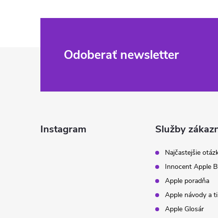
Z
Odoberať newsletter
á
p
ä
Instagram
Služby zákaz
t
Najčastejšie otáz
Innocent Apple B
i
Apple poradňa
Apple návody a t
e
Apple Glosár