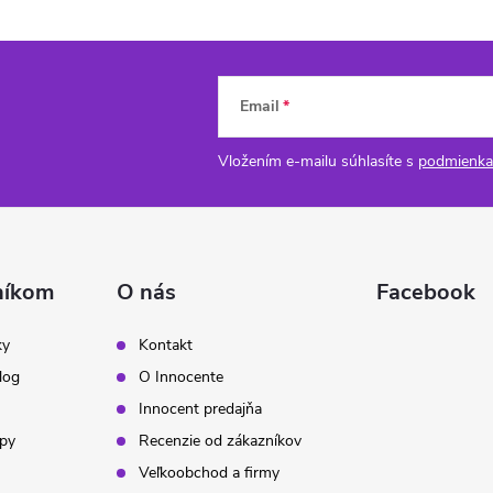
Email
Vložením e-mailu súhlasíte s
podmienka
níkom
O nás
Facebook
ky
Kontakt
log
O Innocente
Innocent predajňa
ipy
Recenzie od zákazníkov
Veľkoobchod a firmy