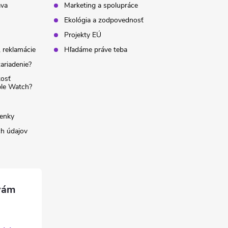
ava
Marketing a spolupráce
Ekológia a zodpovednosť
Projekty EÚ
 reklamácie
Hľadáme práve teba
ariadenie?
kosť
ple Watch?
enky
h údajov