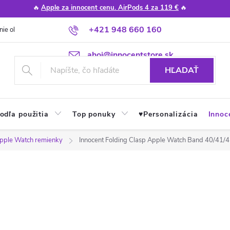
🔥
Apple za innocent cenu. AirPods 4 za 119 €
🔥
+421 948 660 160
nie obchodu
Poradňa
Apple návody a tipy
Najčastejšie otázky
ahoj@innocentstore.sk
HĽADAŤ
odľa použitia
Top ponuky
♥︎Personalizácia
Innoc
pple Watch remienky
Innocent Folding Clasp Apple Watch Band 40/41/4