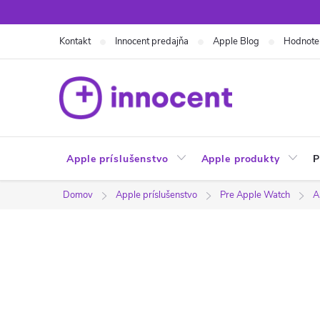
Prejsť
na
Kontakt
Innocent predajňa
Apple Blog
Hodnote
obsah
Apple príslušenstvo
Apple produkty
P
Domov
Apple príslušenstvo
Pre Apple Watch
A