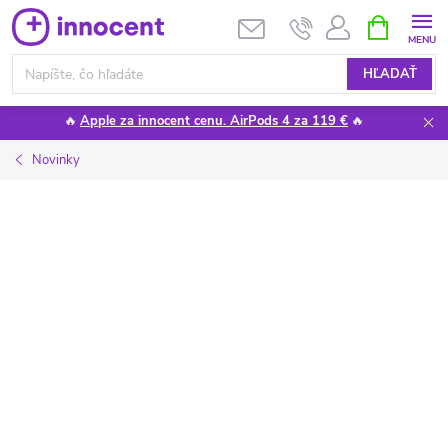
Prejsť
NÁKUPN
KOŠÍK
na
obsah
HĽADAŤ
🔥
Apple za innocent cenu. AirPods 4 za 119 €
🔥
Novinky