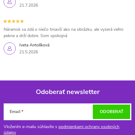
21.7.2026
Náramok sa zdá o niečo tmavší ako na obrázku, ale vyzerá veľmi
pekne a drží dobre. Som spokojná
Iveta Antolíková
21.5.2026
Odoberať newsletter
Z
Email
ODOBERAŤ
á
Vložením e-mailu súhlasíte s
podmienkami ochrany osobných
údajov