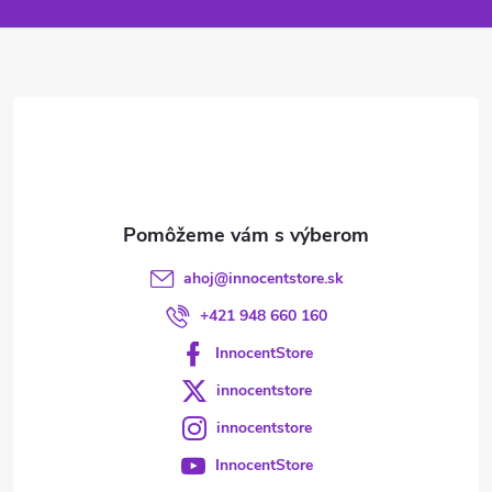
p
ä
t
i
e
ahoj
@
innocentstore.sk
+421 948 660 160
InnocentStore
innocentstore
innocentstore
InnocentStore