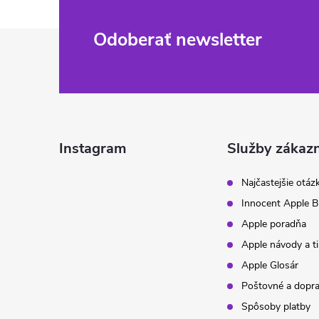
Z
Odoberať newsletter
á
p
ä
Instagram
Služby zákaz
t
Najčastejšie otáz
Innocent Apple B
i
Apple poradňa
Apple návody a t
e
Apple Glosár
Poštovné a dopr
Spôsoby platby