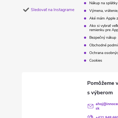
Nákup na splátky
Sledovať na Instagrame
Výmena, vrátenie,
Aké mám Apple z
Ako si vybrať veľ
remienku pre Ap
Bezpečný nákup
Obchodné podmi
Ochrana osobnýc
Cookies
ahoj
@
innoce
sk
+421 948 66