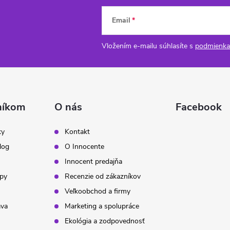
Email
Vložením e-mailu súhlasíte s
podmienka
níkom
O nás
Facebook
ky
Kontakt
log
O Innocente
Innocent predajňa
ipy
Recenzie od zákazníkov
Veľkoobchod a firmy
ava
Marketing a spolupráce
Ekológia a zodpovednosť