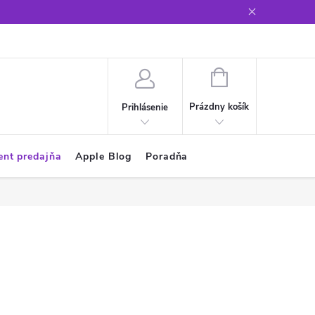
Glosár
NÁKUPNÝ
KOŠÍK
Prázdny košík
Prihlásenie
ent predajňa
Apple Blog
Poradňa