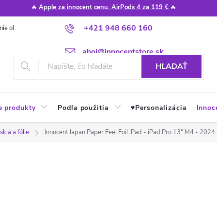
🔥
Apple za innocent cenu. AirPods 4 za 119 €
🔥
+421 948 660 160
nie obchodu
Poradňa
Apple návody a tipy
Najčastejšie otázky
ahoj@innocentstore.sk
HĽADAŤ
e produkty
Podľa použitia
♥︎Personalizácia
Innoc
klá a fólie
Innocent Japan Paper Feel Foil iPad - iPad Pro 13" M4 - 2024