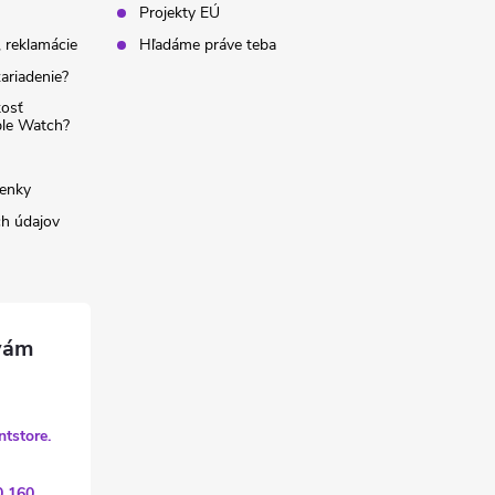
Projekty EÚ
 reklamácie
Hľadáme práve teba
ariadenie?
kosť
ple Watch?
enky
h údajov
ntstore.
0 160