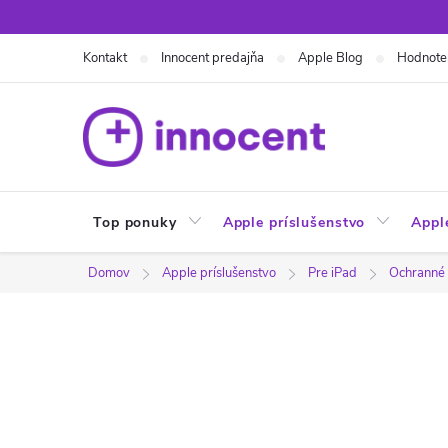
Prejsť
na
Kontakt
Innocent predajňa
Apple Blog
Hodnote
obsah
Top ponuky
Apple príslušenstvo
Appl
Domov
Apple príslušenstvo
Pre iPad
Ochranné s