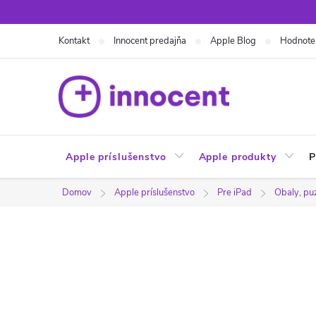
Prejsť
na
Kontakt
Innocent predajňa
Apple Blog
Hodnote
obsah
Apple príslušenstvo
Apple produkty
P
Domov
Apple príslušenstvo
Pre iPad
Obaly, pu