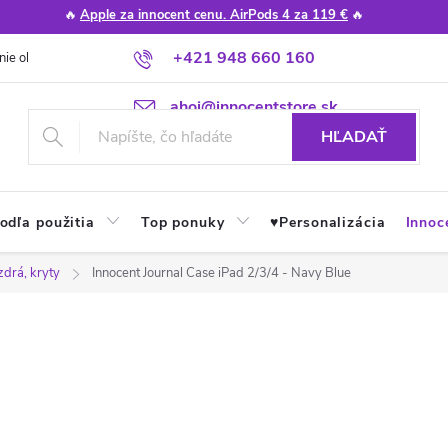
🔥
Apple za innocent cenu. AirPods 4 za 119 €
🔥
+421 948 660 160
nie obchodu
Poradňa
Apple návody a tipy
Najčastejšie otázky
ahoj@innocentstore.sk
HĽADAŤ
odľa použitia
Top ponuky
♥︎Personalizácia
Innoc
zdrá, kryty
Innocent Journal Case iPad 2/3/4 - Navy Blue