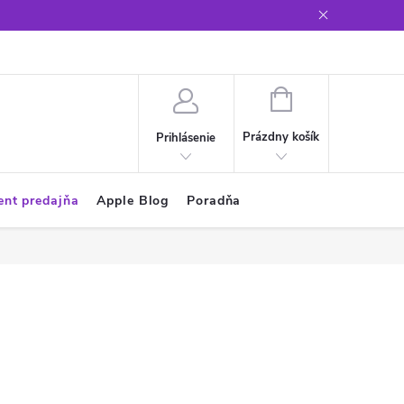
Glosár
NÁKUPNÝ
KOŠÍK
Prázdny košík
Prihlásenie
ent predajňa
Apple Blog
Poradňa