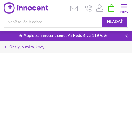
Prejsť
NÁKUPN
KOŠÍK
na
obsah
HĽADAŤ
🔥
Apple za innocent cenu. AirPods 4 za 119 €
🔥
Obaly, puzdrá, kryty