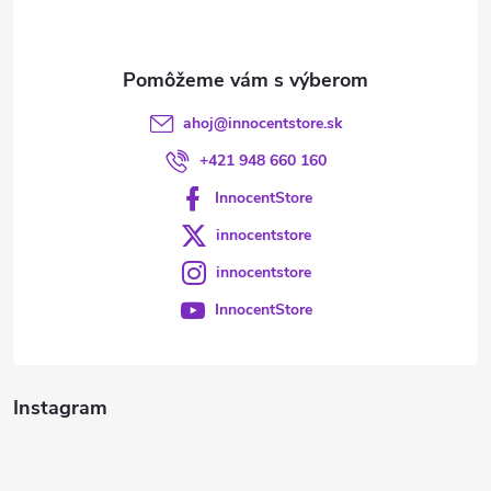
i
e
ahoj
@
innocentstore.sk
+421 948 660 160
InnocentStore
innocentstore
innocentstore
InnocentStore
Instagram